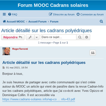
Forum MOOC Cadrans solaires
FAQ
S’inscrire au forum
Connexion au forum
R
Accueil MOOC
Accueil Forum
Forum
e
Article détaillé sur les cadrans polyédriques
c
Rechercher
Recherche 
Répondre
h
1 message • Page
1
sur
1
e
RogerTorrenti
r
c
h
Article détaillé sur les cadrans polyédriques
e
M
01 mai 2021, 16:54
e
r
s
Bonjour à tous,
s
a
g
Je suis heureux de partager avec cette communauté qui s'est créée
e
autour du MOOC un article qui vient de paraître dans la revue Cadran-Info
sur les cadrans polyédriques, article que j'ai co-écrit avec Yves Opizzo et
Dominique Collin. Il est accessible via
https://www.cadrans-solaires.info/wp-co ... nfo-43.pdf