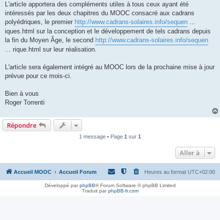
L'article apportera des compléments utiles à tous ceux ayant été
intéressés par les deux chapitres du MOOC consacré aux cadrans
polyédriques, le premier
http://www.cadrans-solaires.info/sequen
...
iques.html sur la conception et le développement de tels cadrans depuis
la fin du Moyen Âge, le second
http://www.cadrans-solaires.info/sequen
... rique.html sur leur réalisation.
L'article sera également intégré au MOOC lors de la prochaine mise à jour
prévue pour ce mois-ci.
Bien à vous
Roger Torrenti
Répondre
1 message • Page
1
sur
1
Aller à
Accueil MOOC
Accueil Forum
Heures au format
UTC+02:00
Développé par
phpBB
® Forum Software © phpBB Limited
Traduit par
phpBB-fr.com