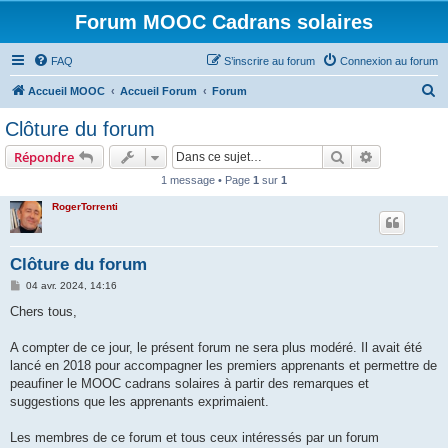
Forum MOOC Cadrans solaires
FAQ
S’inscrire au forum
Connexion au forum
R
Accueil MOOC
Accueil Forum
Forum
e
Clôture du forum
c
Rechercher
Recherche 
Répondre
h
1 message • Page
1
sur
1
e
RogerTorrenti
r
c
h
Clôture du forum
e
M
04 avr. 2024, 14:16
e
r
s
Chers tous,
s
a
g
A compter de ce jour, le présent forum ne sera plus modéré. Il avait été
e
lancé en 2018 pour accompagner les premiers apprenants et permettre de
peaufiner le MOOC cadrans solaires à partir des remarques et
suggestions que les apprenants exprimaient.
Les membres de ce forum et tous ceux intéressés par un forum