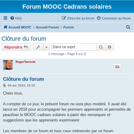
Forum MOOC Cadrans solaires
FAQ
S’inscrire au forum
Connexion au forum
R
Accueil MOOC
Accueil Forum
Forum
e
Clôture du forum
c
Rechercher
Recherche 
Répondre
h
1 message • Page
1
sur
1
e
RogerTorrenti
r
c
h
Clôture du forum
e
M
04 avr. 2024, 14:16
e
r
s
Chers tous,
s
a
g
A compter de ce jour, le présent forum ne sera plus modéré. Il avait été
e
lancé en 2018 pour accompagner les premiers apprenants et permettre de
peaufiner le MOOC cadrans solaires à partir des remarques et
suggestions que les apprenants exprimaient.
Les membres de ce forum et tous ceux intéressés par un forum