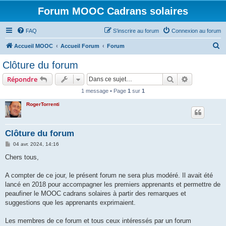
Forum MOOC Cadrans solaires
FAQ
S’inscrire au forum
Connexion au forum
R
Accueil MOOC
Accueil Forum
Forum
e
Clôture du forum
c
Rechercher
Recherche 
Répondre
h
1 message • Page
1
sur
1
e
RogerTorrenti
r
c
h
Clôture du forum
e
M
04 avr. 2024, 14:16
e
r
s
Chers tous,
s
a
g
A compter de ce jour, le présent forum ne sera plus modéré. Il avait été
e
lancé en 2018 pour accompagner les premiers apprenants et permettre de
peaufiner le MOOC cadrans solaires à partir des remarques et
suggestions que les apprenants exprimaient.
Les membres de ce forum et tous ceux intéressés par un forum