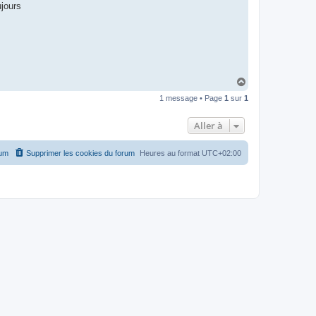
ujours
H
a
1 message • Page
1
sur
1
u
t
Aller à
rum
Supprimer les cookies du forum
Heures au format
UTC+02:00