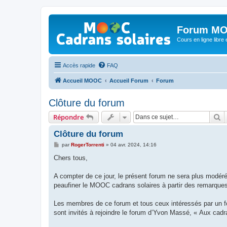
Forum MO
Cours en ligne libre e
Accès rapide
FAQ
Accueil MOOC
Accueil Forum
Forum
Clôture du forum
R
Répondre
Clôture du forum
M
par
RogerTorrenti
»
04 avr. 2024, 14:16
e
s
Chers tous,
s
a
g
A compter de ce jour, le présent forum ne sera plus modéré
e
peaufiner le MOOC cadrans solaires à partir des remarques
Les membres de ce forum et tous ceux intéressés par un fo
sont invités à rejoindre le forum d’Yvon Massé, « Aux cadr