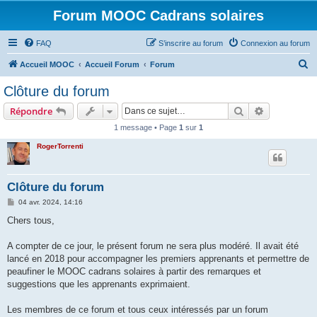
Forum MOOC Cadrans solaires
FAQ
S’inscrire au forum
Connexion au forum
R
Accueil MOOC
Accueil Forum
Forum
e
Clôture du forum
c
Rechercher
Recherche 
Répondre
h
1 message • Page
1
sur
1
e
RogerTorrenti
r
c
h
Clôture du forum
e
M
04 avr. 2024, 14:16
e
r
s
Chers tous,
s
a
g
A compter de ce jour, le présent forum ne sera plus modéré. Il avait été
e
lancé en 2018 pour accompagner les premiers apprenants et permettre de
peaufiner le MOOC cadrans solaires à partir des remarques et
suggestions que les apprenants exprimaient.
Les membres de ce forum et tous ceux intéressés par un forum