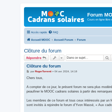
Forum MO
Cours en ligne libre e
Accès rapide
FAQ
Accueil MOOC
Accueil Forum
Forum
Clôture du forum
R
Répondre
Clôture du forum
M
par
RogerTorrenti
»
04 avr. 2024, 14:16
e
s
Chers tous,
s
a
g
A compter de ce jour, le présent forum ne sera plus modéré
e
peaufiner le MOOC cadrans solaires à partir des remarques
Les membres de ce forum et tous ceux intéressés par un fo
sont invités à rejoindre le forum d’Yvon Massé, « Aux cadr