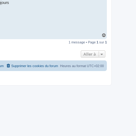
ujours
H
a
1 message • Page
1
sur
1
u
t
Aller à
rum
Supprimer les cookies du forum
Heures au format
UTC+02:00