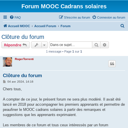
Forum MOOC Cadrans solaires
FAQ
S’inscrire au forum
Connexion au forum
R
Accueil MOOC
Accueil Forum
Forum
e
Clôture du forum
c
Rechercher
Recherche 
Répondre
h
1 message • Page
1
sur
1
e
RogerTorrenti
r
c
h
Clôture du forum
e
M
04 avr. 2024, 14:16
e
r
s
Chers tous,
s
a
g
A compter de ce jour, le présent forum ne sera plus modéré. Il avait été
e
lancé en 2018 pour accompagner les premiers apprenants et permettre de
peaufiner le MOOC cadrans solaires à partir des remarques et
suggestions que les apprenants exprimaient.
Les membres de ce forum et tous ceux intéressés par un forum