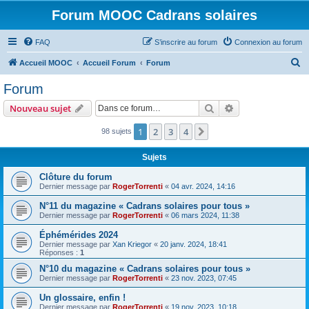
Forum MOOC Cadrans solaires
FAQ
S’inscrire au forum
Connexion au forum
R
Accueil MOOC
Accueil Forum
Forum
e
Forum
c
Rechercher
Recherche avanc
Nouveau sujet
h
e
1
2
3
4
Suivante
98 sujets
r
Sujets
c
Clôture du forum
h
Dernier message par
RogerTorrenti
«
04 avr. 2024, 14:16
e
N°11 du magazine « Cadrans solaires pour tous »
r
Dernier message par
RogerTorrenti
«
06 mars 2024, 11:38
Éphémérides 2024
Dernier message par
Xan Kriegor
«
20 janv. 2024, 18:41
Réponses :
1
N°10 du magazine « Cadrans solaires pour tous »
Dernier message par
RogerTorrenti
«
23 nov. 2023, 07:45
Un glossaire, enfin !
Dernier message par
RogerTorrenti
«
19 nov. 2023, 10:18