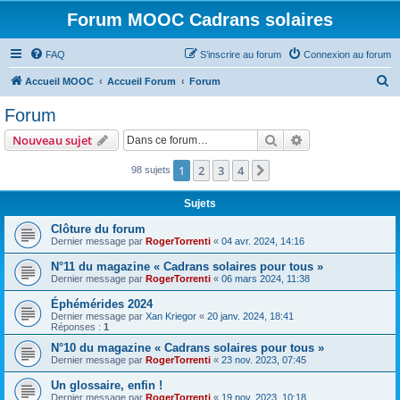
Forum MOOC Cadrans solaires
FAQ
S’inscrire au forum
Connexion au forum
R
Accueil MOOC
Accueil Forum
Forum
e
Forum
c
Rechercher
Recherche avanc
Nouveau sujet
h
e
1
2
3
4
Suivante
98 sujets
r
Sujets
c
Clôture du forum
h
Dernier message par
RogerTorrenti
«
04 avr. 2024, 14:16
e
N°11 du magazine « Cadrans solaires pour tous »
r
Dernier message par
RogerTorrenti
«
06 mars 2024, 11:38
Éphémérides 2024
Dernier message par
Xan Kriegor
«
20 janv. 2024, 18:41
Réponses :
1
N°10 du magazine « Cadrans solaires pour tous »
Dernier message par
RogerTorrenti
«
23 nov. 2023, 07:45
Un glossaire, enfin !
Dernier message par
RogerTorrenti
«
19 nov. 2023, 10:18