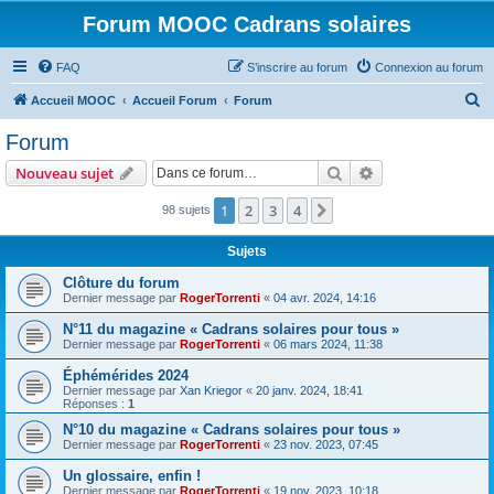
Forum MOOC Cadrans solaires
FAQ
S’inscrire au forum
Connexion au forum
R
Accueil MOOC
Accueil Forum
Forum
e
Forum
c
Rechercher
Recherche avanc
Nouveau sujet
h
e
1
2
3
4
Suivante
98 sujets
r
Sujets
c
Clôture du forum
h
Dernier message par
RogerTorrenti
«
04 avr. 2024, 14:16
e
N°11 du magazine « Cadrans solaires pour tous »
r
Dernier message par
RogerTorrenti
«
06 mars 2024, 11:38
Éphémérides 2024
Dernier message par
Xan Kriegor
«
20 janv. 2024, 18:41
Réponses :
1
N°10 du magazine « Cadrans solaires pour tous »
Dernier message par
RogerTorrenti
«
23 nov. 2023, 07:45
Un glossaire, enfin !
Dernier message par
RogerTorrenti
«
19 nov. 2023, 10:18