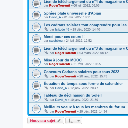
Lien de téléchargement du n°4 du magazine « C
par
RogerTorrenti
» 06 juin 2022, 08:08
Sphère plate universelle d'Apian
par
David_A
» 01 avr. 2022, 19:21
Les cadrans solaires tout comprendre pour les 
par
latitude 48
» 29 déc. 2020, 14:40
Merci pour ces cours !!
par
stephbleu
» 24 juil. 2019, 12:52
Lien de téléchargement du n°3 du magazine « C
par
RogerTorrenti
» 03 mars 2022, 08:12
Mise à jour du MOOC
par
RogerTorrenti
» 21 févr. 2022, 10:55
Concours Cadrans solaires pour tous 2022
par
RogerTorrenti
» 20 janv. 2022, 15:43
Équation du temps sous forme de calendrier
par
David_A
» 12 janv. 2022, 20:47
Tableau de déclinaison du Soleil
par
David_A
» 10 janv. 2022, 21:30
Meilleurs voeux à tous les membres du forum
par
RogerTorrenti
» 29 déc. 2021, 14:34
Nouveau sujet