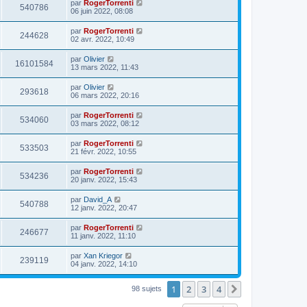
par
RogerTorrenti
540786
06 juin 2022, 08:08
par
RogerTorrenti
244628
02 avr. 2022, 10:49
par
Olivier
16101584
13 mars 2022, 11:43
par
Olivier
293618
06 mars 2022, 20:16
par
RogerTorrenti
534060
03 mars 2022, 08:12
par
RogerTorrenti
533503
21 févr. 2022, 10:55
par
RogerTorrenti
534236
20 janv. 2022, 15:43
par
David_A
540788
12 janv. 2022, 20:47
par
RogerTorrenti
246677
11 janv. 2022, 11:10
par
Xan Kriegor
239119
04 janv. 2022, 14:10
1
2
3
4
Suivante
98 sujets