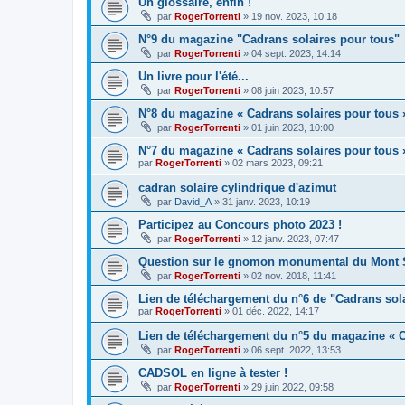
Un glossaire, enfin !
par
RogerTorrenti
» 19 nov. 2023, 10:18
N°9 du magazine "Cadrans solaires pour tous"
par
RogerTorrenti
» 04 sept. 2023, 14:14
Un livre pour l'été...
par
RogerTorrenti
» 08 juin 2023, 10:57
N°8 du magazine « Cadrans solaires pour tous 
par
RogerTorrenti
» 01 juin 2023, 10:00
N°7 du magazine « Cadrans solaires pour tous 
par
RogerTorrenti
» 02 mars 2023, 09:21
cadran solaire cylindrique d'azimut
par
David_A
» 31 janv. 2023, 10:19
Participez au Concours photo 2023 !
par
RogerTorrenti
» 12 janv. 2023, 07:47
Question sur le gnomon monumental du Mont S
par
RogerTorrenti
» 02 nov. 2018, 11:41
Lien de téléchargement du n°6 de "Cadrans sol
par
RogerTorrenti
» 01 déc. 2022, 14:17
Lien de téléchargement du n°5 du magazine « C
par
RogerTorrenti
» 06 sept. 2022, 13:53
CADSOL en ligne à tester !
par
RogerTorrenti
» 29 juin 2022, 09:58