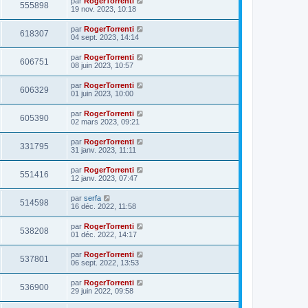
par
RogerTorrenti
555898
19 nov. 2023, 10:18
par
RogerTorrenti
618307
04 sept. 2023, 14:14
par
RogerTorrenti
606751
08 juin 2023, 10:57
par
RogerTorrenti
606329
01 juin 2023, 10:00
par
RogerTorrenti
605390
02 mars 2023, 09:21
par
RogerTorrenti
331795
31 janv. 2023, 11:11
par
RogerTorrenti
551416
12 janv. 2023, 07:47
par
serfa
514598
16 déc. 2022, 11:58
par
RogerTorrenti
538208
01 déc. 2022, 14:17
par
RogerTorrenti
537801
06 sept. 2022, 13:53
par
RogerTorrenti
536900
29 juin 2022, 09:58