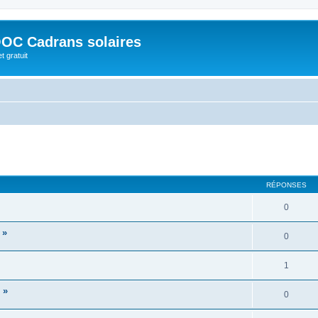
OC Cadrans solaires
t gratuit
cher
cherche avancée
RÉPONSES
0
 »
0
1
 »
0