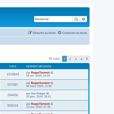
Rechercher
Recherche avancé
S’inscrire au forum
Connexion au forum
1
2
3
4
Suivante
98 sujets
VUES
DERNIER MESSAGE
par
RogerTorrenti
1533844
04 avr. 2024, 14:16
par
RogerTorrenti
557097
06 mars 2024, 11:38
par
Xan Kriegor
294956
20 janv. 2024, 18:41
par
RogerTorrenti
558319
23 nov. 2023, 07:45