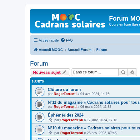
Forum MO
Cours en ligne libre e
Accès rapide
FAQ
Accueil MOOC
Accueil Forum
Forum
Forum
Recher
Re
Nouveau sujet
SUJETS
Clôture du forum
par
RogerTorrenti
» 04 avr. 2024, 14:16
N°11 du magazine « Cadrans solaires pour tous
par
RogerTorrenti
» 06 mars 2024, 11:38
Éphémérides 2024
par
RogerTorrenti
» 17 janv. 2024, 17:18
N°10 du magazine « Cadrans solaires pour tous
par
RogerTorrenti
» 23 nov. 2023, 07:45