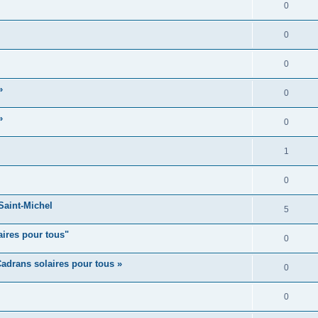
0
0
0
»
0
»
0
1
0
aint-Michel
5
aires pour tous"
0
adrans solaires pour tous »
0
0