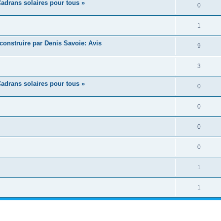
adrans solaires pour tous »
0
1
construire par Denis Savoie: Avis
9
3
adrans solaires pour tous »
0
0
0
0
1
1