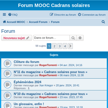
Forum MOOC Cadrans solaires
FAQ
S’inscrire au forum
Connexion au forum
R
Accueil MOOC
Accueil Forum
Forum
e
Forum
c
Rechercher
Recherche avanc
Nouveau sujet
h
e
1
2
3
4
Suivante
98 sujets
r
Sujets
c
Clôture du forum
h
Dernier message par
RogerTorrenti
«
04 avr. 2024, 14:16
e
N°11 du magazine « Cadrans solaires pour tous »
r
Dernier message par
RogerTorrenti
«
06 mars 2024, 11:38
Éphémérides 2024
Dernier message par
Xan Kriegor
«
20 janv. 2024, 18:41
Réponses :
1
N°10 du magazine « Cadrans solaires pour tous »
Dernier message par
RogerTorrenti
«
23 nov. 2023, 07:45
Un glossaire, enfin !
Dernier message par
RogerTorrenti
«
19 nov. 2023, 10:18