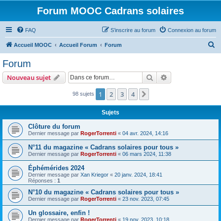
Forum MOOC Cadrans solaires
FAQ
S’inscrire au forum
Connexion au forum
R
Accueil MOOC
Accueil Forum
Forum
e
Forum
c
Rechercher
Recherche avanc
Nouveau sujet
h
e
1
2
3
4
Suivante
98 sujets
r
Sujets
c
Clôture du forum
h
Dernier message par
RogerTorrenti
«
04 avr. 2024, 14:16
e
N°11 du magazine « Cadrans solaires pour tous »
r
Dernier message par
RogerTorrenti
«
06 mars 2024, 11:38
Éphémérides 2024
Dernier message par
Xan Kriegor
«
20 janv. 2024, 18:41
Réponses :
1
N°10 du magazine « Cadrans solaires pour tous »
Dernier message par
RogerTorrenti
«
23 nov. 2023, 07:45
Un glossaire, enfin !
Dernier message par
RogerTorrenti
«
19 nov. 2023, 10:18