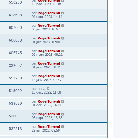
par
RogerTorrenti
556260
19 nov. 2023, 10:18
par
RogerTorrenti
618608
04 sept. 2023, 14:14
par
RogerTorrenti
607060
08 juin 2023, 10:57
par
RogerTorrenti
606683
01 juin 2023, 10:00
par
RogerTorrenti
605745
02 mars 2023, 09:21
par
RogerTorrenti
332607
31 janv. 2023, 11:11
par
RogerTorrenti
552238
12 janv. 2023, 07:47
par
serfa
515002
16 déc. 2022, 11:58
par
RogerTorrenti
538529
01 déc. 2022, 14:17
par
RogerTorrenti
538091
06 sept. 2022, 13:53
par
RogerTorrenti
537213
29 juin 2022, 09:58