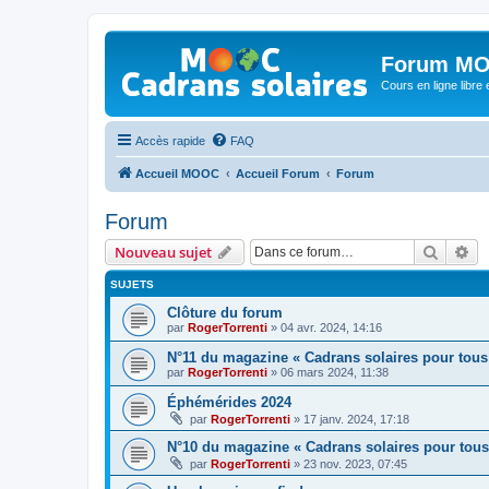
Forum MO
Cours en ligne libre e
Accès rapide
FAQ
Accueil MOOC
Accueil Forum
Forum
Forum
Recher
Re
Nouveau sujet
SUJETS
Clôture du forum
par
RogerTorrenti
» 04 avr. 2024, 14:16
N°11 du magazine « Cadrans solaires pour tous
par
RogerTorrenti
» 06 mars 2024, 11:38
Éphémérides 2024
par
RogerTorrenti
» 17 janv. 2024, 17:18
N°10 du magazine « Cadrans solaires pour tous
par
RogerTorrenti
» 23 nov. 2023, 07:45