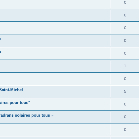
0
0
0
»
0
»
0
1
0
aint-Michel
5
aires pour tous"
0
adrans solaires pour tous »
0
0