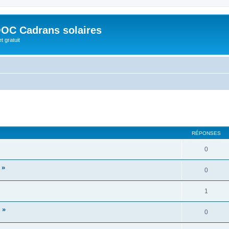
OC Cadrans solaires
t gratuit
cher
cherche avancée
RÉPONSES
0
 »
0
1
 »
0