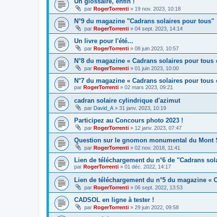
Un glossaire, enfin !
par
RogerTorrenti
» 19 nov. 2023, 10:18
N°9 du magazine "Cadrans solaires pour tous"
par
RogerTorrenti
» 04 sept. 2023, 14:14
Un livre pour l'été...
par
RogerTorrenti
» 08 juin 2023, 10:57
N°8 du magazine « Cadrans solaires pour tous 
par
RogerTorrenti
» 01 juin 2023, 10:00
N°7 du magazine « Cadrans solaires pour tous 
par
RogerTorrenti
» 02 mars 2023, 09:21
cadran solaire cylindrique d'azimut
par
David_A
» 31 janv. 2023, 10:19
Participez au Concours photo 2023 !
par
RogerTorrenti
» 12 janv. 2023, 07:47
Question sur le gnomon monumental du Mont S
par
RogerTorrenti
» 02 nov. 2018, 11:41
Lien de téléchargement du n°6 de "Cadrans sol
par
RogerTorrenti
» 01 déc. 2022, 14:17
Lien de téléchargement du n°5 du magazine « C
par
RogerTorrenti
» 06 sept. 2022, 13:53
CADSOL en ligne à tester !
par
RogerTorrenti
» 29 juin 2022, 09:58