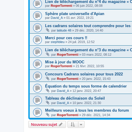
Lien de téléchargement du n°4 du magazine « C
par
RogerTorrenti
» 06 juin 2022, 08:08
Sphère plate universelle d'Apian
par
David_A
» 01 avr. 2022, 19:21
Les cadrans solaires tout comprendre pour les 
par
latitude 48
» 29 déc. 2020, 14:40
Merci pour ces cours !!
par
stephbleu
» 24 juil. 2019, 12:52
Lien de téléchargement du n°3 du magazine « C
par
RogerTorrenti
» 03 mars 2022, 08:12
Mise à jour du MOOC
par
RogerTorrenti
» 21 févr. 2022, 10:55
Concours Cadrans solaires pour tous 2022
par
RogerTorrenti
» 20 janv. 2022, 15:43
Équation du temps sous forme de calendrier
par
David_A
» 12 janv. 2022, 20:47
Tableau de déclinaison du Soleil
par
David_A
» 10 janv. 2022, 21:30
Meilleurs voeux à tous les membres du forum
par
RogerTorrenti
» 29 déc. 2021, 14:34
Nouveau sujet