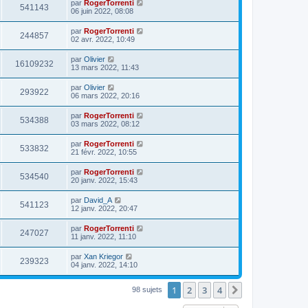
par
RogerTorrenti
541143
06 juin 2022, 08:08
par
RogerTorrenti
244857
02 avr. 2022, 10:49
par
Olivier
16109232
13 mars 2022, 11:43
par
Olivier
293922
06 mars 2022, 20:16
par
RogerTorrenti
534388
03 mars 2022, 08:12
par
RogerTorrenti
533832
21 févr. 2022, 10:55
par
RogerTorrenti
534540
20 janv. 2022, 15:43
par
David_A
541123
12 janv. 2022, 20:47
par
RogerTorrenti
247027
11 janv. 2022, 11:10
par
Xan Kriegor
239323
04 janv. 2022, 14:10
1
2
3
4
Suivante
98 sujets