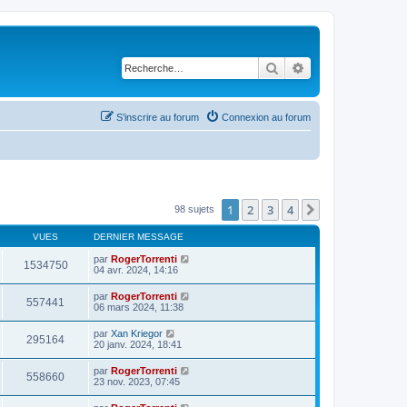
Rechercher
Recherche avancé
S’inscrire au forum
Connexion au forum
1
2
3
4
Suivante
98 sujets
VUES
DERNIER MESSAGE
par
RogerTorrenti
1534750
04 avr. 2024, 14:16
par
RogerTorrenti
557441
06 mars 2024, 11:38
par
Xan Kriegor
295164
20 janv. 2024, 18:41
par
RogerTorrenti
558660
23 nov. 2023, 07:45