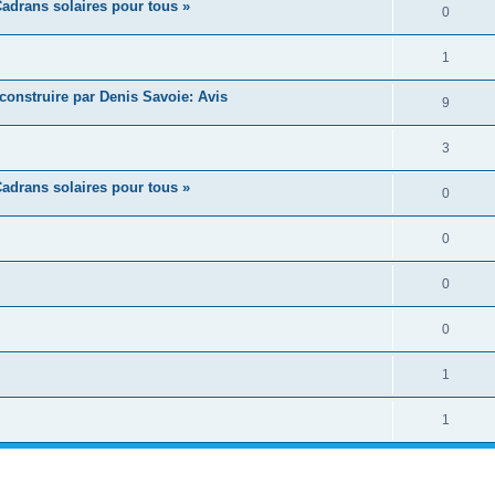
adrans solaires pour tous »
0
1
construire par Denis Savoie: Avis
9
3
adrans solaires pour tous »
0
0
0
0
1
1