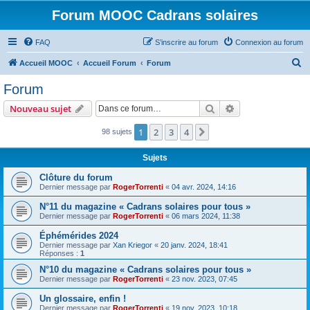
Forum MOOC Cadrans solaires
FAQ
S’inscrire au forum
Connexion au forum
R
Accueil MOOC
Accueil Forum
Forum
e
Forum
c
Rechercher
Recherche avanc
Nouveau sujet
h
e
1
2
3
4
Suivante
98 sujets
r
Sujets
c
Clôture du forum
h
Dernier message par
RogerTorrenti
«
04 avr. 2024, 14:16
e
N°11 du magazine « Cadrans solaires pour tous »
r
Dernier message par
RogerTorrenti
«
06 mars 2024, 11:38
Éphémérides 2024
Dernier message par
Xan Kriegor
«
20 janv. 2024, 18:41
Réponses :
1
N°10 du magazine « Cadrans solaires pour tous »
Dernier message par
RogerTorrenti
«
23 nov. 2023, 07:45
Un glossaire, enfin !
Dernier message par
RogerTorrenti
«
19 nov. 2023, 10:18