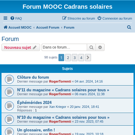
Forum MOOC Cadrans solaires
FAQ
S’inscrire au forum
Connexion au forum
R
Accueil MOOC
Accueil Forum
Forum
e
Forum
c
Rechercher
Recherche avanc
Nouveau sujet
h
e
1
2
3
4
Suivante
98 sujets
r
Sujets
c
Clôture du forum
h
Dernier message par
RogerTorrenti
«
04 avr. 2024, 14:16
e
N°11 du magazine « Cadrans solaires pour tous »
r
Dernier message par
RogerTorrenti
«
06 mars 2024, 11:38
Éphémérides 2024
Dernier message par
Xan Kriegor
«
20 janv. 2024, 18:41
Réponses :
1
N°10 du magazine « Cadrans solaires pour tous »
Dernier message par
RogerTorrenti
«
23 nov. 2023, 07:45
Un glossaire, enfin !
Dernier message par
RogerTorrenti
«
19 nov. 2023, 10:18