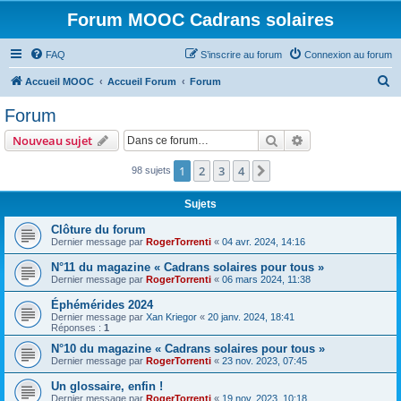
Forum MOOC Cadrans solaires
FAQ
S’inscrire au forum
Connexion au forum
R
Accueil MOOC
Accueil Forum
Forum
e
Forum
c
Rechercher
Recherche avanc
Nouveau sujet
h
e
1
2
3
4
Suivante
98 sujets
r
Sujets
c
Clôture du forum
h
Dernier message par
RogerTorrenti
«
04 avr. 2024, 14:16
e
N°11 du magazine « Cadrans solaires pour tous »
r
Dernier message par
RogerTorrenti
«
06 mars 2024, 11:38
Éphémérides 2024
Dernier message par
Xan Kriegor
«
20 janv. 2024, 18:41
Réponses :
1
N°10 du magazine « Cadrans solaires pour tous »
Dernier message par
RogerTorrenti
«
23 nov. 2023, 07:45
Un glossaire, enfin !
Dernier message par
RogerTorrenti
«
19 nov. 2023, 10:18