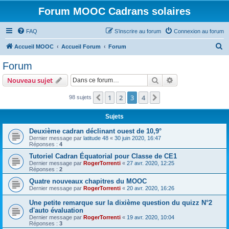
Forum MOOC Cadrans solaires
FAQ
S’inscrire au forum
Connexion au forum
R
Accueil MOOC
Accueil Forum
Forum
e
Forum
c
Rechercher
Recherche avanc
Nouveau sujet
h
e
1
2
3
4
Précédente
Suivante
98 sujets
r
Sujets
c
Deuxième cadran déclinant ouest de 10,9°
h
Dernier message par
latitude 48
«
30 juin 2020, 16:47
Réponses :
4
e
Tutoriel Cadran Équatorial pour Classe de CE1
r
Dernier message par
RogerTorrenti
«
27 avr. 2020, 12:25
Réponses :
2
Quatre nouveaux chapitres du MOOC
Dernier message par
RogerTorrenti
«
20 avr. 2020, 16:26
Une petite remarque sur la dixième question du quizz N°2
d'auto évaluation
Dernier message par
RogerTorrenti
«
19 avr. 2020, 10:04
Réponses :
3