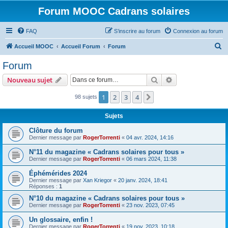
Forum MOOC Cadrans solaires
FAQ
S’inscrire au forum
Connexion au forum
R
Accueil MOOC
Accueil Forum
Forum
e
Forum
c
Rechercher
Recherche avanc
Nouveau sujet
h
e
1
2
3
4
Suivante
98 sujets
r
Sujets
c
Clôture du forum
h
Dernier message par
RogerTorrenti
«
04 avr. 2024, 14:16
e
N°11 du magazine « Cadrans solaires pour tous »
r
Dernier message par
RogerTorrenti
«
06 mars 2024, 11:38
Éphémérides 2024
Dernier message par
Xan Kriegor
«
20 janv. 2024, 18:41
Réponses :
1
N°10 du magazine « Cadrans solaires pour tous »
Dernier message par
RogerTorrenti
«
23 nov. 2023, 07:45
Un glossaire, enfin !
Dernier message par
RogerTorrenti
«
19 nov. 2023, 10:18