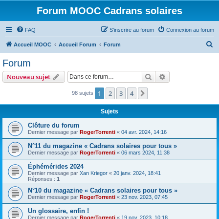
Forum MOOC Cadrans solaires
FAQ
S’inscrire au forum
Connexion au forum
R
Accueil MOOC
Accueil Forum
Forum
e
Forum
c
Rechercher
Recherche avanc
Nouveau sujet
h
e
1
2
3
4
Suivante
98 sujets
r
Sujets
c
Clôture du forum
h
Dernier message par
RogerTorrenti
«
04 avr. 2024, 14:16
e
N°11 du magazine « Cadrans solaires pour tous »
r
Dernier message par
RogerTorrenti
«
06 mars 2024, 11:38
Éphémérides 2024
Dernier message par
Xan Kriegor
«
20 janv. 2024, 18:41
Réponses :
1
N°10 du magazine « Cadrans solaires pour tous »
Dernier message par
RogerTorrenti
«
23 nov. 2023, 07:45
Un glossaire, enfin !
Dernier message par
RogerTorrenti
«
19 nov. 2023, 10:18