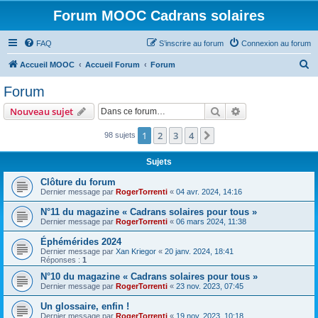
Forum MOOC Cadrans solaires
FAQ
S’inscrire au forum
Connexion au forum
R
Accueil MOOC
Accueil Forum
Forum
e
Forum
c
Rechercher
Recherche avanc
Nouveau sujet
h
e
1
2
3
4
Suivante
98 sujets
r
Sujets
c
Clôture du forum
h
Dernier message par
RogerTorrenti
«
04 avr. 2024, 14:16
e
N°11 du magazine « Cadrans solaires pour tous »
r
Dernier message par
RogerTorrenti
«
06 mars 2024, 11:38
Éphémérides 2024
Dernier message par
Xan Kriegor
«
20 janv. 2024, 18:41
Réponses :
1
N°10 du magazine « Cadrans solaires pour tous »
Dernier message par
RogerTorrenti
«
23 nov. 2023, 07:45
Un glossaire, enfin !
Dernier message par
RogerTorrenti
«
19 nov. 2023, 10:18