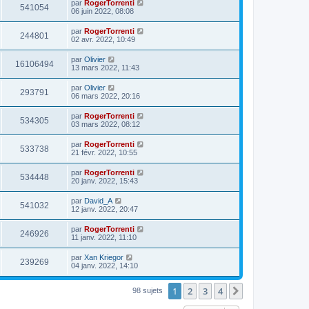
par
RogerTorrenti
541054
06 juin 2022, 08:08
par
RogerTorrenti
244801
02 avr. 2022, 10:49
par
Olivier
16106494
13 mars 2022, 11:43
par
Olivier
293791
06 mars 2022, 20:16
par
RogerTorrenti
534305
03 mars 2022, 08:12
par
RogerTorrenti
533738
21 févr. 2022, 10:55
par
RogerTorrenti
534448
20 janv. 2022, 15:43
par
David_A
541032
12 janv. 2022, 20:47
par
RogerTorrenti
246926
11 janv. 2022, 11:10
par
Xan Kriegor
239269
04 janv. 2022, 14:10
1
2
3
4
Suivante
98 sujets