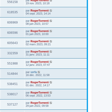
par
RogerTorrenti
556158
19 nov. 2023, 10:18
par
RogerTorrenti
618535
04 sept. 2023, 14:14
par
RogerTorrenti
606969
08 juin 2023, 10:57
par
RogerTorrenti
606596
01 juin 2023, 10:00
par
RogerTorrenti
605643
02 mars 2023, 09:21
par
RogerTorrenti
332359
31 janv. 2023, 11:11
par
RogerTorrenti
551988
12 janv. 2023, 07:47
par
serfa
514844
16 déc. 2022, 11:58
par
RogerTorrenti
538451
01 déc. 2022, 14:17
par
RogerTorrenti
538017
06 sept. 2022, 13:53
par
RogerTorrenti
537127
29 juin 2022, 09:58