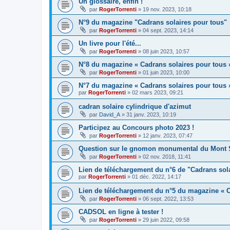
Un glossaire, enfin !
par
RogerTorrenti
» 19 nov. 2023, 10:18
N°9 du magazine "Cadrans solaires pour tous"
par
RogerTorrenti
» 04 sept. 2023, 14:14
Un livre pour l'été...
par
RogerTorrenti
» 08 juin 2023, 10:57
N°8 du magazine « Cadrans solaires pour tous 
par
RogerTorrenti
» 01 juin 2023, 10:00
N°7 du magazine « Cadrans solaires pour tous 
par
RogerTorrenti
» 02 mars 2023, 09:21
cadran solaire cylindrique d'azimut
par
David_A
» 31 janv. 2023, 10:19
Participez au Concours photo 2023 !
par
RogerTorrenti
» 12 janv. 2023, 07:47
Question sur le gnomon monumental du Mont S
par
RogerTorrenti
» 02 nov. 2018, 11:41
Lien de téléchargement du n°6 de "Cadrans sol
par
RogerTorrenti
» 01 déc. 2022, 14:17
Lien de téléchargement du n°5 du magazine « C
par
RogerTorrenti
» 06 sept. 2022, 13:53
CADSOL en ligne à tester !
par
RogerTorrenti
» 29 juin 2022, 09:58