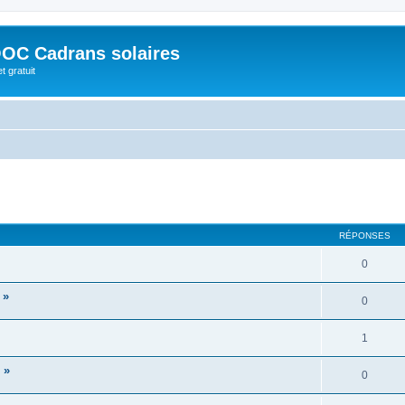
OC Cadrans solaires
t gratuit
cher
cherche avancée
RÉPONSES
0
 »
0
1
 »
0