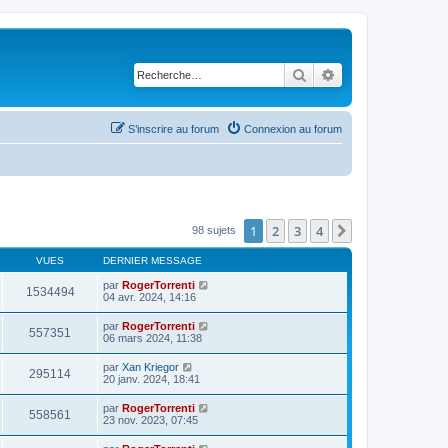
Rechercher
Recherche avancé
S’inscrire au forum
Connexion au forum
1
2
3
4
Suivante
98 sujets
VUES
DERNIER MESSAGE
par
RogerTorrenti
1534494
04 avr. 2024, 14:16
par
RogerTorrenti
557351
06 mars 2024, 11:38
par
Xan Kriegor
295114
20 janv. 2024, 18:41
par
RogerTorrenti
558561
23 nov. 2023, 07:45