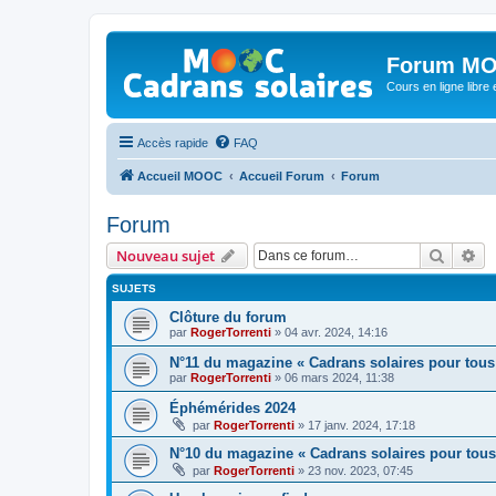
Forum MO
Cours en ligne libre e
Accès rapide
FAQ
Accueil MOOC
Accueil Forum
Forum
Forum
Recher
Re
Nouveau sujet
SUJETS
Clôture du forum
par
RogerTorrenti
» 04 avr. 2024, 14:16
N°11 du magazine « Cadrans solaires pour tous
par
RogerTorrenti
» 06 mars 2024, 11:38
Éphémérides 2024
par
RogerTorrenti
» 17 janv. 2024, 17:18
N°10 du magazine « Cadrans solaires pour tous
par
RogerTorrenti
» 23 nov. 2023, 07:45