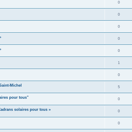
0
0
0
»
0
»
0
1
0
aint-Michel
5
aires pour tous"
0
adrans solaires pour tous »
0
0