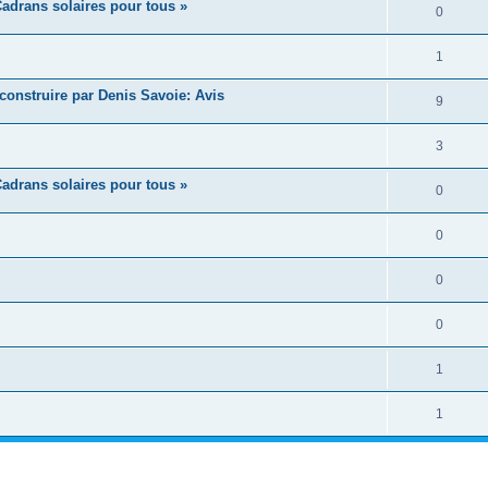
adrans solaires pour tous »
0
1
construire par Denis Savoie: Avis
9
3
adrans solaires pour tous »
0
0
0
0
1
1