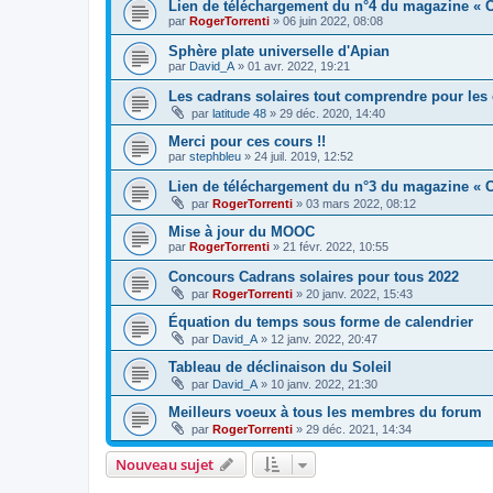
Lien de téléchargement du n°4 du magazine « C
par
RogerTorrenti
» 06 juin 2022, 08:08
Sphère plate universelle d'Apian
par
David_A
» 01 avr. 2022, 19:21
Les cadrans solaires tout comprendre pour les 
par
latitude 48
» 29 déc. 2020, 14:40
Merci pour ces cours !!
par
stephbleu
» 24 juil. 2019, 12:52
Lien de téléchargement du n°3 du magazine « C
par
RogerTorrenti
» 03 mars 2022, 08:12
Mise à jour du MOOC
par
RogerTorrenti
» 21 févr. 2022, 10:55
Concours Cadrans solaires pour tous 2022
par
RogerTorrenti
» 20 janv. 2022, 15:43
Équation du temps sous forme de calendrier
par
David_A
» 12 janv. 2022, 20:47
Tableau de déclinaison du Soleil
par
David_A
» 10 janv. 2022, 21:30
Meilleurs voeux à tous les membres du forum
par
RogerTorrenti
» 29 déc. 2021, 14:34
Nouveau sujet