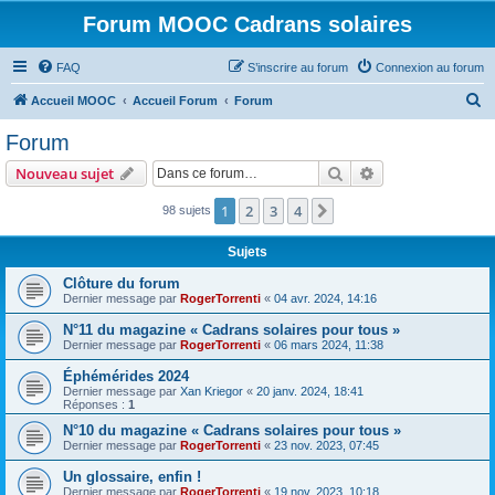
Forum MOOC Cadrans solaires
FAQ
S’inscrire au forum
Connexion au forum
R
Accueil MOOC
Accueil Forum
Forum
e
Forum
c
Rechercher
Recherche avanc
Nouveau sujet
h
e
1
2
3
4
Suivante
98 sujets
r
Sujets
c
Clôture du forum
h
Dernier message par
RogerTorrenti
«
04 avr. 2024, 14:16
e
N°11 du magazine « Cadrans solaires pour tous »
r
Dernier message par
RogerTorrenti
«
06 mars 2024, 11:38
Éphémérides 2024
Dernier message par
Xan Kriegor
«
20 janv. 2024, 18:41
Réponses :
1
N°10 du magazine « Cadrans solaires pour tous »
Dernier message par
RogerTorrenti
«
23 nov. 2023, 07:45
Un glossaire, enfin !
Dernier message par
RogerTorrenti
«
19 nov. 2023, 10:18