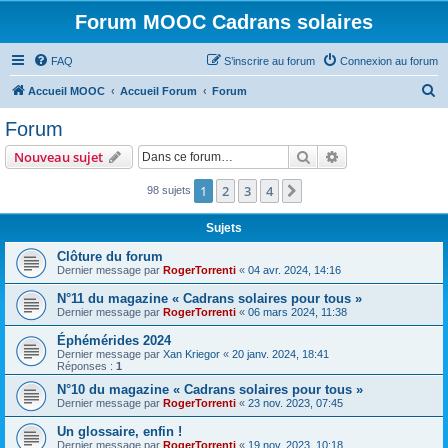
Forum MOOC Cadrans solaires
FAQ
S’inscrire au forum
Connexion au forum
R
Accueil MOOC
Accueil Forum
Forum
e
Forum
c
Rechercher
Recherche avanc
Nouveau sujet
h
e
1
2
3
4
Suivante
98 sujets
r
Sujets
c
Clôture du forum
h
Dernier message par
RogerTorrenti
«
04 avr. 2024, 14:16
e
N°11 du magazine « Cadrans solaires pour tous »
r
Dernier message par
RogerTorrenti
«
06 mars 2024, 11:38
Éphémérides 2024
Dernier message par
Xan Kriegor
«
20 janv. 2024, 18:41
Réponses :
1
N°10 du magazine « Cadrans solaires pour tous »
Dernier message par
RogerTorrenti
«
23 nov. 2023, 07:45
Un glossaire, enfin !
Dernier message par
RogerTorrenti
«
19 nov. 2023, 10:18