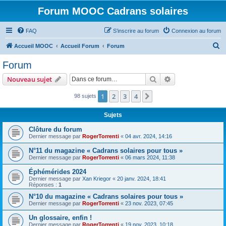
Forum MOOC Cadrans solaires
FAQ
S’inscrire au forum
Connexion au forum
R
Accueil MOOC
Accueil Forum
Forum
e
Forum
c
Rechercher
Recherche avanc
Nouveau sujet
h
e
1
2
3
4
Suivante
98 sujets
r
Sujets
c
Clôture du forum
h
Dernier message par
RogerTorrenti
«
04 avr. 2024, 14:16
e
N°11 du magazine « Cadrans solaires pour tous »
r
Dernier message par
RogerTorrenti
«
06 mars 2024, 11:38
Éphémérides 2024
Dernier message par
Xan Kriegor
«
20 janv. 2024, 18:41
Réponses :
1
N°10 du magazine « Cadrans solaires pour tous »
Dernier message par
RogerTorrenti
«
23 nov. 2023, 07:45
Un glossaire, enfin !
Dernier message par
RogerTorrenti
«
19 nov. 2023, 10:18