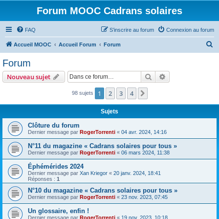
Forum MOOC Cadrans solaires
FAQ
S’inscrire au forum
Connexion au forum
R
Accueil MOOC
Accueil Forum
Forum
e
Forum
c
Rechercher
Recherche avanc
Nouveau sujet
h
e
1
2
3
4
Suivante
98 sujets
r
Sujets
c
Clôture du forum
h
Dernier message par
RogerTorrenti
«
04 avr. 2024, 14:16
e
N°11 du magazine « Cadrans solaires pour tous »
r
Dernier message par
RogerTorrenti
«
06 mars 2024, 11:38
Éphémérides 2024
Dernier message par
Xan Kriegor
«
20 janv. 2024, 18:41
Réponses :
1
N°10 du magazine « Cadrans solaires pour tous »
Dernier message par
RogerTorrenti
«
23 nov. 2023, 07:45
Un glossaire, enfin !
Dernier message par
RogerTorrenti
«
19 nov. 2023, 10:18