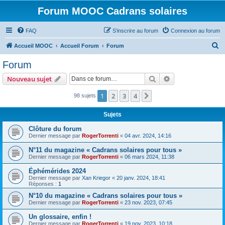
Forum MOOC Cadrans solaires
FAQ
S’inscrire au forum
Connexion au forum
R
Accueil MOOC
Accueil Forum
Forum
e
Forum
c
Rechercher
Recherche avanc
Nouveau sujet
h
e
1
2
3
4
Suivante
98 sujets
r
Sujets
c
Clôture du forum
h
Dernier message par
RogerTorrenti
«
04 avr. 2024, 14:16
e
N°11 du magazine « Cadrans solaires pour tous »
r
Dernier message par
RogerTorrenti
«
06 mars 2024, 11:38
Éphémérides 2024
Dernier message par
Xan Kriegor
«
20 janv. 2024, 18:41
Réponses :
1
N°10 du magazine « Cadrans solaires pour tous »
Dernier message par
RogerTorrenti
«
23 nov. 2023, 07:45
Un glossaire, enfin !
Dernier message par
RogerTorrenti
«
19 nov. 2023, 10:18