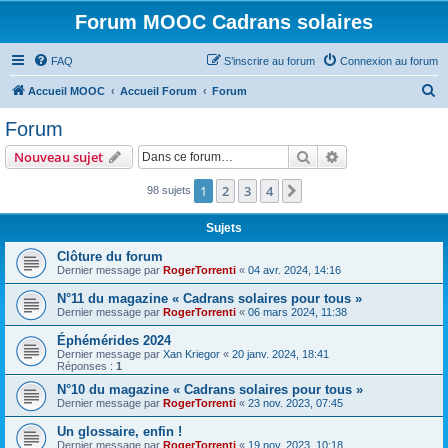
Forum MOOC Cadrans solaires
FAQ
S’inscrire au forum
Connexion au forum
R
Accueil MOOC
Accueil Forum
Forum
e
Forum
c
Rechercher
Recherche avanc
Nouveau sujet
h
e
1
2
3
4
Suivante
98 sujets
r
Sujets
c
Clôture du forum
h
Dernier message par
RogerTorrenti
«
04 avr. 2024, 14:16
e
N°11 du magazine « Cadrans solaires pour tous »
r
Dernier message par
RogerTorrenti
«
06 mars 2024, 11:38
Éphémérides 2024
Dernier message par
Xan Kriegor
«
20 janv. 2024, 18:41
Réponses :
1
N°10 du magazine « Cadrans solaires pour tous »
Dernier message par
RogerTorrenti
«
23 nov. 2023, 07:45
Un glossaire, enfin !
Dernier message par
RogerTorrenti
«
19 nov. 2023, 10:18