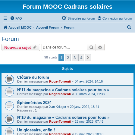
Forum MOOC Cadrans solaires
FAQ
S’inscrire au forum
Connexion au forum
R
Accueil MOOC
Accueil Forum
Forum
e
Forum
c
Rechercher
Recherche avanc
Nouveau sujet
h
e
1
2
3
4
Suivante
98 sujets
r
Sujets
c
Clôture du forum
h
Dernier message par
RogerTorrenti
«
04 avr. 2024, 14:16
e
N°11 du magazine « Cadrans solaires pour tous »
r
Dernier message par
RogerTorrenti
«
06 mars 2024, 11:38
Éphémérides 2024
Dernier message par
Xan Kriegor
«
20 janv. 2024, 18:41
Réponses :
1
N°10 du magazine « Cadrans solaires pour tous »
Dernier message par
RogerTorrenti
«
23 nov. 2023, 07:45
Un glossaire, enfin !
Dernier message par
RogerTorrenti
«
19 nov. 2023, 10:18