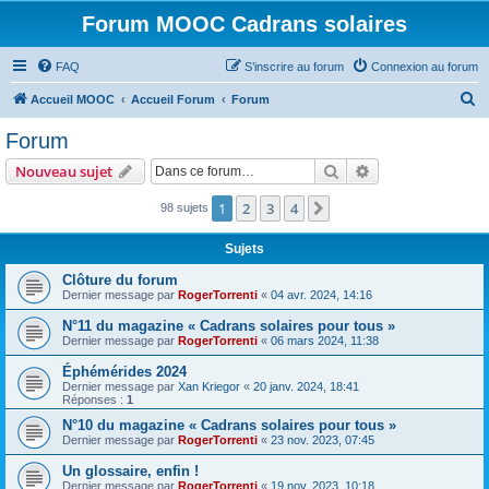
Forum MOOC Cadrans solaires
FAQ
S’inscrire au forum
Connexion au forum
R
Accueil MOOC
Accueil Forum
Forum
e
Forum
c
Rechercher
Recherche avanc
Nouveau sujet
h
e
1
2
3
4
Suivante
98 sujets
r
Sujets
c
Clôture du forum
h
Dernier message par
RogerTorrenti
«
04 avr. 2024, 14:16
e
N°11 du magazine « Cadrans solaires pour tous »
r
Dernier message par
RogerTorrenti
«
06 mars 2024, 11:38
Éphémérides 2024
Dernier message par
Xan Kriegor
«
20 janv. 2024, 18:41
Réponses :
1
N°10 du magazine « Cadrans solaires pour tous »
Dernier message par
RogerTorrenti
«
23 nov. 2023, 07:45
Un glossaire, enfin !
Dernier message par
RogerTorrenti
«
19 nov. 2023, 10:18