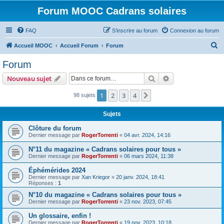
Forum MOOC Cadrans solaires
FAQ
S’inscrire au forum
Connexion au forum
R
Accueil MOOC
Accueil Forum
Forum
e
Forum
c
Rechercher
Recherche avanc
Nouveau sujet
h
e
1
2
3
4
Suivante
98 sujets
r
Sujets
c
Clôture du forum
h
Dernier message par
RogerTorrenti
«
04 avr. 2024, 14:16
e
N°11 du magazine « Cadrans solaires pour tous »
r
Dernier message par
RogerTorrenti
«
06 mars 2024, 11:38
Éphémérides 2024
Dernier message par
Xan Kriegor
«
20 janv. 2024, 18:41
Réponses :
1
N°10 du magazine « Cadrans solaires pour tous »
Dernier message par
RogerTorrenti
«
23 nov. 2023, 07:45
Un glossaire, enfin !
Dernier message par
RogerTorrenti
«
19 nov. 2023, 10:18