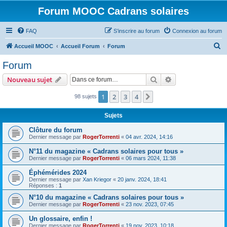
Forum MOOC Cadrans solaires
FAQ
S’inscrire au forum
Connexion au forum
R
Accueil MOOC
Accueil Forum
Forum
e
Forum
c
Rechercher
Recherche avanc
Nouveau sujet
h
e
1
2
3
4
Suivante
98 sujets
r
Sujets
c
Clôture du forum
h
Dernier message par
RogerTorrenti
«
04 avr. 2024, 14:16
e
N°11 du magazine « Cadrans solaires pour tous »
r
Dernier message par
RogerTorrenti
«
06 mars 2024, 11:38
Éphémérides 2024
Dernier message par
Xan Kriegor
«
20 janv. 2024, 18:41
Réponses :
1
N°10 du magazine « Cadrans solaires pour tous »
Dernier message par
RogerTorrenti
«
23 nov. 2023, 07:45
Un glossaire, enfin !
Dernier message par
RogerTorrenti
«
19 nov. 2023, 10:18