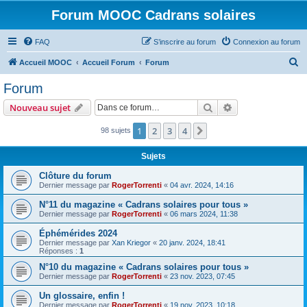
Forum MOOC Cadrans solaires
FAQ
S’inscrire au forum
Connexion au forum
R
Accueil MOOC
Accueil Forum
Forum
e
Forum
c
Rechercher
Recherche avanc
Nouveau sujet
h
e
1
2
3
4
Suivante
98 sujets
r
Sujets
c
Clôture du forum
h
Dernier message par
RogerTorrenti
«
04 avr. 2024, 14:16
e
N°11 du magazine « Cadrans solaires pour tous »
r
Dernier message par
RogerTorrenti
«
06 mars 2024, 11:38
Éphémérides 2024
Dernier message par
Xan Kriegor
«
20 janv. 2024, 18:41
Réponses :
1
N°10 du magazine « Cadrans solaires pour tous »
Dernier message par
RogerTorrenti
«
23 nov. 2023, 07:45
Un glossaire, enfin !
Dernier message par
RogerTorrenti
«
19 nov. 2023, 10:18