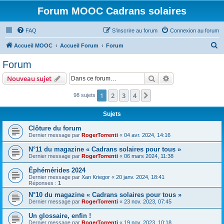
Forum MOOC Cadrans solaires
FAQ
S’inscrire au forum
Connexion au forum
R
Accueil MOOC
Accueil Forum
Forum
e
Forum
c
Rechercher
Recherche avanc
Nouveau sujet
h
e
1
2
3
4
Suivante
98 sujets
r
Sujets
c
Clôture du forum
h
Dernier message par
RogerTorrenti
«
04 avr. 2024, 14:16
e
N°11 du magazine « Cadrans solaires pour tous »
r
Dernier message par
RogerTorrenti
«
06 mars 2024, 11:38
Éphémérides 2024
Dernier message par
Xan Kriegor
«
20 janv. 2024, 18:41
Réponses :
1
N°10 du magazine « Cadrans solaires pour tous »
Dernier message par
RogerTorrenti
«
23 nov. 2023, 07:45
Un glossaire, enfin !
Dernier message par
RogerTorrenti
«
19 nov. 2023, 10:18