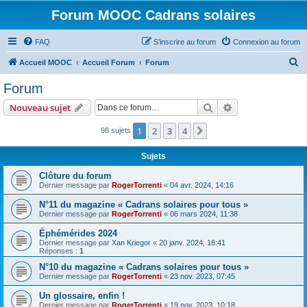
Forum MOOC Cadrans solaires
FAQ
S’inscrire au forum
Connexion au forum
R
Accueil MOOC
Accueil Forum
Forum
e
Forum
c
Rechercher
Recherche avanc
Nouveau sujet
h
e
1
2
3
4
Suivante
98 sujets
r
Sujets
c
Clôture du forum
h
Dernier message par
RogerTorrenti
«
04 avr. 2024, 14:16
e
N°11 du magazine « Cadrans solaires pour tous »
r
Dernier message par
RogerTorrenti
«
06 mars 2024, 11:38
Éphémérides 2024
Dernier message par
Xan Kriegor
«
20 janv. 2024, 18:41
Réponses :
1
N°10 du magazine « Cadrans solaires pour tous »
Dernier message par
RogerTorrenti
«
23 nov. 2023, 07:45
Un glossaire, enfin !
Dernier message par
RogerTorrenti
«
19 nov. 2023, 10:18