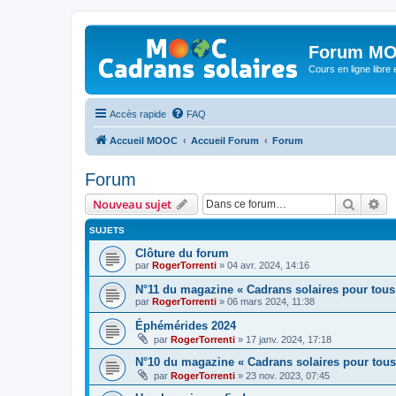
Forum MO
Cours en ligne libre e
Accès rapide
FAQ
Accueil MOOC
Accueil Forum
Forum
Forum
Recher
Re
Nouveau sujet
SUJETS
Clôture du forum
par
RogerTorrenti
» 04 avr. 2024, 14:16
N°11 du magazine « Cadrans solaires pour tous
par
RogerTorrenti
» 06 mars 2024, 11:38
Éphémérides 2024
par
RogerTorrenti
» 17 janv. 2024, 17:18
N°10 du magazine « Cadrans solaires pour tous
par
RogerTorrenti
» 23 nov. 2023, 07:45