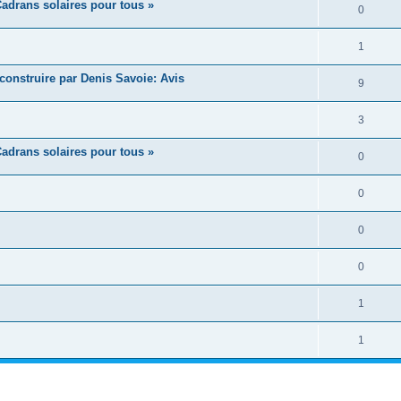
adrans solaires pour tous »
0
1
construire par Denis Savoie: Avis
9
3
adrans solaires pour tous »
0
0
0
0
1
1