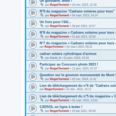
Un glossaire, enfin !
par
RogerTorrenti
» 19 nov. 2023, 10:18
N°9 du magazine "Cadrans solaires pour tous"
par
RogerTorrenti
» 04 sept. 2023, 14:14
Un livre pour l'été...
par
RogerTorrenti
» 08 juin 2023, 10:57
N°8 du magazine « Cadrans solaires pour tous 
par
RogerTorrenti
» 01 juin 2023, 10:00
N°7 du magazine « Cadrans solaires pour tous 
par
RogerTorrenti
» 02 mars 2023, 09:21
cadran solaire cylindrique d'azimut
par
David_A
» 31 janv. 2023, 10:19
Participez au Concours photo 2023 !
par
RogerTorrenti
» 12 janv. 2023, 07:47
Question sur le gnomon monumental du Mont S
par
RogerTorrenti
» 02 nov. 2018, 11:41
Lien de téléchargement du n°6 de "Cadrans sol
par
RogerTorrenti
» 01 déc. 2022, 14:17
Lien de téléchargement du n°5 du magazine « C
par
RogerTorrenti
» 06 sept. 2022, 13:53
CADSOL en ligne à tester !
par
RogerTorrenti
» 29 juin 2022, 09:58