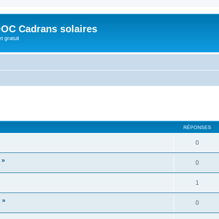
OC Cadrans solaires
t gratuit
cher
cherche avancée
RÉPONSES
0
 »
0
1
 »
0