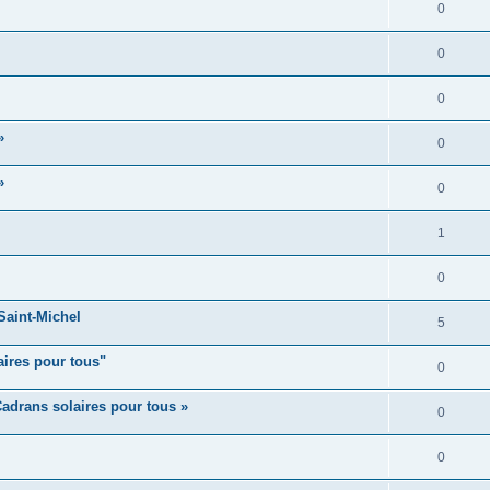
0
0
0
»
0
»
0
1
0
aint-Michel
5
aires pour tous"
0
adrans solaires pour tous »
0
0