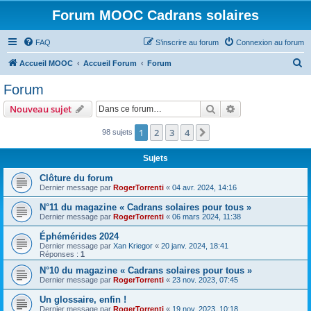
Forum MOOC Cadrans solaires
FAQ
S’inscrire au forum
Connexion au forum
R
Accueil MOOC
Accueil Forum
Forum
e
Forum
c
Rechercher
Recherche avanc
Nouveau sujet
h
e
1
2
3
4
Suivante
98 sujets
r
Sujets
c
Clôture du forum
h
Dernier message par
RogerTorrenti
«
04 avr. 2024, 14:16
e
N°11 du magazine « Cadrans solaires pour tous »
r
Dernier message par
RogerTorrenti
«
06 mars 2024, 11:38
Éphémérides 2024
Dernier message par
Xan Kriegor
«
20 janv. 2024, 18:41
Réponses :
1
N°10 du magazine « Cadrans solaires pour tous »
Dernier message par
RogerTorrenti
«
23 nov. 2023, 07:45
Un glossaire, enfin !
Dernier message par
RogerTorrenti
«
19 nov. 2023, 10:18