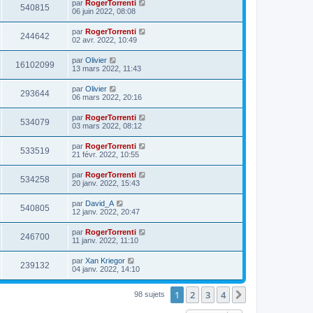
par
RogerTorrenti
540815
06 juin 2022, 08:08
par
RogerTorrenti
244642
02 avr. 2022, 10:49
par
Olivier
16102099
13 mars 2022, 11:43
par
Olivier
293644
06 mars 2022, 20:16
par
RogerTorrenti
534079
03 mars 2022, 08:12
par
RogerTorrenti
533519
21 févr. 2022, 10:55
par
RogerTorrenti
534258
20 janv. 2022, 15:43
par
David_A
540805
12 janv. 2022, 20:47
par
RogerTorrenti
246700
11 janv. 2022, 11:10
par
Xan Kriegor
239132
04 janv. 2022, 14:10
1
2
3
4
Suivante
98 sujets