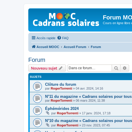
Forum MO
Cours en ligne libre e
Accès rapide
FAQ
Accueil MOOC
Accueil Forum
Forum
Forum
Recher
Re
Nouveau sujet
SUJETS
Clôture du forum
par
RogerTorrenti
» 04 avr. 2024, 14:16
N°11 du magazine « Cadrans solaires pour tous
par
RogerTorrenti
» 06 mars 2024, 11:38
Éphémérides 2024
par
RogerTorrenti
» 17 janv. 2024, 17:18
N°10 du magazine « Cadrans solaires pour tous
par
RogerTorrenti
» 23 nov. 2023, 07:45