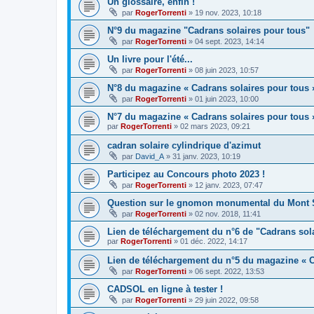
Un glossaire, enfin !
par
RogerTorrenti
» 19 nov. 2023, 10:18
N°9 du magazine "Cadrans solaires pour tous"
par
RogerTorrenti
» 04 sept. 2023, 14:14
Un livre pour l'été...
par
RogerTorrenti
» 08 juin 2023, 10:57
N°8 du magazine « Cadrans solaires pour tous 
par
RogerTorrenti
» 01 juin 2023, 10:00
N°7 du magazine « Cadrans solaires pour tous 
par
RogerTorrenti
» 02 mars 2023, 09:21
cadran solaire cylindrique d'azimut
par
David_A
» 31 janv. 2023, 10:19
Participez au Concours photo 2023 !
par
RogerTorrenti
» 12 janv. 2023, 07:47
Question sur le gnomon monumental du Mont S
par
RogerTorrenti
» 02 nov. 2018, 11:41
Lien de téléchargement du n°6 de "Cadrans sol
par
RogerTorrenti
» 01 déc. 2022, 14:17
Lien de téléchargement du n°5 du magazine « C
par
RogerTorrenti
» 06 sept. 2022, 13:53
CADSOL en ligne à tester !
par
RogerTorrenti
» 29 juin 2022, 09:58