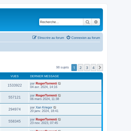
Rechercher
Recherche avancé
S’inscrire au forum
Connexion au forum
1
2
3
4
Suivante
98 sujets
VUES
DERNIER MESSAGE
par
RogerTorrenti
1533922
04 avr. 2024, 14:16
par
RogerTorrenti
557121
06 mars 2024, 11:38
par
Xan Kriegor
294974
20 janv. 2024, 18:41
par
RogerTorrenti
558345
23 nov. 2023, 07:45