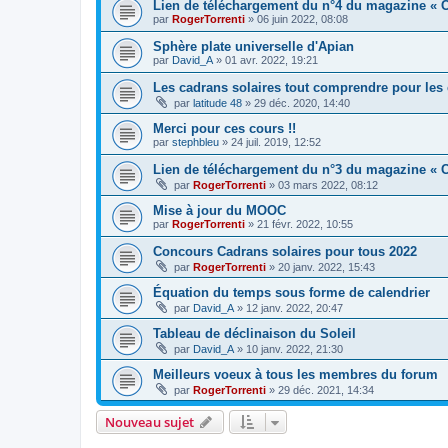
Lien de téléchargement du n°4 du magazine « C
par
RogerTorrenti
» 06 juin 2022, 08:08
Sphère plate universelle d'Apian
par
David_A
» 01 avr. 2022, 19:21
Les cadrans solaires tout comprendre pour les 
par
latitude 48
» 29 déc. 2020, 14:40
Merci pour ces cours !!
par
stephbleu
» 24 juil. 2019, 12:52
Lien de téléchargement du n°3 du magazine « C
par
RogerTorrenti
» 03 mars 2022, 08:12
Mise à jour du MOOC
par
RogerTorrenti
» 21 févr. 2022, 10:55
Concours Cadrans solaires pour tous 2022
par
RogerTorrenti
» 20 janv. 2022, 15:43
Équation du temps sous forme de calendrier
par
David_A
» 12 janv. 2022, 20:47
Tableau de déclinaison du Soleil
par
David_A
» 10 janv. 2022, 21:30
Meilleurs voeux à tous les membres du forum
par
RogerTorrenti
» 29 déc. 2021, 14:34
Nouveau sujet