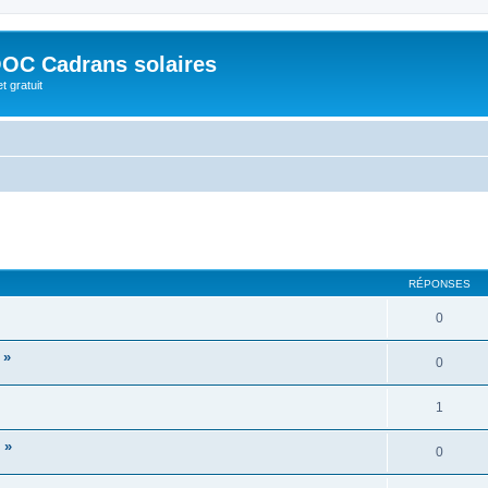
OC Cadrans solaires
t gratuit
cher
cherche avancée
RÉPONSES
0
 »
0
1
 »
0