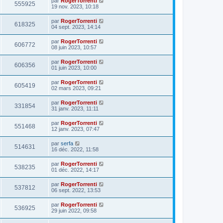
par
RogerTorrenti
555925
19 nov. 2023, 10:18
par
RogerTorrenti
618325
04 sept. 2023, 14:14
par
RogerTorrenti
606772
08 juin 2023, 10:57
par
RogerTorrenti
606356
01 juin 2023, 10:00
par
RogerTorrenti
605419
02 mars 2023, 09:21
par
RogerTorrenti
331854
31 janv. 2023, 11:11
par
RogerTorrenti
551468
12 janv. 2023, 07:47
par
serfa
514631
16 déc. 2022, 11:58
par
RogerTorrenti
538235
01 déc. 2022, 14:17
par
RogerTorrenti
537812
06 sept. 2022, 13:53
par
RogerTorrenti
536925
29 juin 2022, 09:58