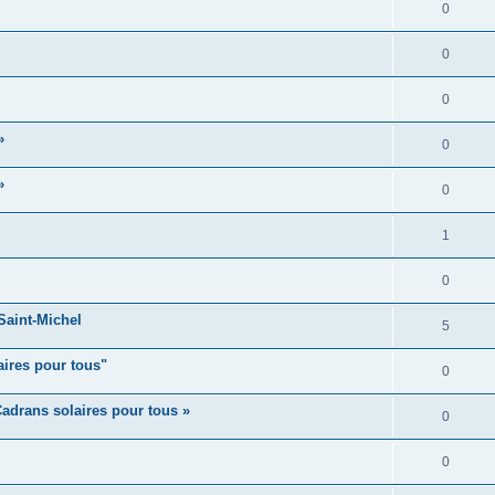
0
0
0
»
0
»
0
1
0
aint-Michel
5
aires pour tous"
0
adrans solaires pour tous »
0
0