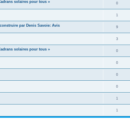
adrans solaires pour tous »
0
1
construire par Denis Savoie: Avis
9
3
adrans solaires pour tous »
0
0
0
0
1
1