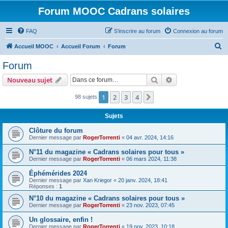
Forum MOOC Cadrans solaires
FAQ
S’inscrire au forum
Connexion au forum
R
Accueil MOOC
Accueil Forum
Forum
e
Forum
c
Rechercher
Recherche avanc
Nouveau sujet
h
e
1
2
3
4
Suivante
98 sujets
r
Sujets
c
Clôture du forum
h
Dernier message par
RogerTorrenti
«
04 avr. 2024, 14:16
e
N°11 du magazine « Cadrans solaires pour tous »
r
Dernier message par
RogerTorrenti
«
06 mars 2024, 11:38
Éphémérides 2024
Dernier message par
Xan Kriegor
«
20 janv. 2024, 18:41
Réponses :
1
N°10 du magazine « Cadrans solaires pour tous »
Dernier message par
RogerTorrenti
«
23 nov. 2023, 07:45
Un glossaire, enfin !
Dernier message par
RogerTorrenti
«
19 nov. 2023, 10:18