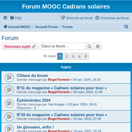
Forum MOOC Cadrans solaires
FAQ
S’inscrire au forum
Connexion au forum
R
Accueil MOOC
Accueil Forum
Forum
e
Forum
c
Rechercher
Recherche avanc
Nouveau sujet
h
e
1
2
3
4
Suivante
98 sujets
r
Sujets
c
Clôture du forum
h
Dernier message par
RogerTorrenti
«
04 avr. 2024, 14:16
e
N°11 du magazine « Cadrans solaires pour tous »
r
Dernier message par
RogerTorrenti
«
06 mars 2024, 11:38
Éphémérides 2024
Dernier message par
Xan Kriegor
«
20 janv. 2024, 18:41
Réponses :
1
N°10 du magazine « Cadrans solaires pour tous »
Dernier message par
RogerTorrenti
«
23 nov. 2023, 07:45
Un glossaire, enfin !
Dernier message par
RogerTorrenti
«
19 nov. 2023, 10:18