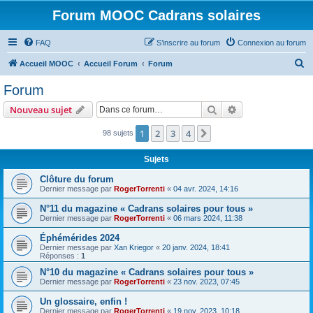
Forum MOOC Cadrans solaires
FAQ
S’inscrire au forum
Connexion au forum
R
Accueil MOOC
Accueil Forum
Forum
e
Forum
c
Rechercher
Recherche avanc
Nouveau sujet
h
e
1
2
3
4
Suivante
98 sujets
r
Sujets
c
Clôture du forum
h
Dernier message par
RogerTorrenti
«
04 avr. 2024, 14:16
e
N°11 du magazine « Cadrans solaires pour tous »
r
Dernier message par
RogerTorrenti
«
06 mars 2024, 11:38
Éphémérides 2024
Dernier message par
Xan Kriegor
«
20 janv. 2024, 18:41
Réponses :
1
N°10 du magazine « Cadrans solaires pour tous »
Dernier message par
RogerTorrenti
«
23 nov. 2023, 07:45
Un glossaire, enfin !
Dernier message par
RogerTorrenti
«
19 nov. 2023, 10:18