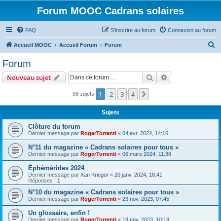
Forum MOOC Cadrans solaires
FAQ
S’inscrire au forum
Connexion au forum
R
Accueil MOOC
Accueil Forum
Forum
e
Forum
c
Rechercher
Recherche avanc
Nouveau sujet
h
e
1
2
3
4
Suivante
98 sujets
r
Sujets
c
Clôture du forum
h
Dernier message par
RogerTorrenti
«
04 avr. 2024, 14:16
e
N°11 du magazine « Cadrans solaires pour tous »
r
Dernier message par
RogerTorrenti
«
06 mars 2024, 11:38
Éphémérides 2024
Dernier message par
Xan Kriegor
«
20 janv. 2024, 18:41
Réponses :
1
N°10 du magazine « Cadrans solaires pour tous »
Dernier message par
RogerTorrenti
«
23 nov. 2023, 07:45
Un glossaire, enfin !
Dernier message par
RogerTorrenti
«
19 nov. 2023, 10:18