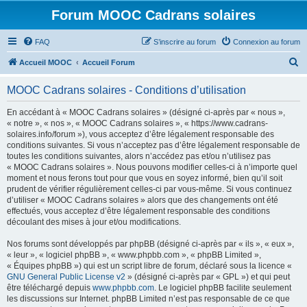
Forum MOOC Cadrans solaires
FAQ
S’inscrire au forum
Connexion au forum
R
Accueil MOOC
Accueil Forum
e
MOOC Cadrans solaires - Conditions d’utilisation
c
h
En accédant à « MOOC Cadrans solaires » (désigné ci-après par « nous »,
« notre », « nos », « MOOC Cadrans solaires », « https://www.cadrans-
e
solaires.info/forum »), vous acceptez d’être légalement responsable des
r
conditions suivantes. Si vous n’acceptez pas d’être légalement responsable de
toutes les conditions suivantes, alors n’accédez pas et/ou n’utilisez pas
c
« MOOC Cadrans solaires ». Nous pouvons modifier celles-ci à n’importe quel
h
moment et nous ferons tout pour que vous en soyez informé, bien qu’il soit
prudent de vérifier régulièrement celles-ci par vous-même. Si vous continuez
e
d’utiliser « MOOC Cadrans solaires » alors que des changements ont été
r
effectués, vous acceptez d’être légalement responsable des conditions
découlant des mises à jour et/ou modifications.
Nos forums sont développés par phpBB (désigné ci-après par « ils », « eux »,
« leur », « logiciel phpBB », « www.phpbb.com », « phpBB Limited »,
« Équipes phpBB ») qui est un script libre de forum, déclaré sous la licence «
GNU General Public License v2
» (désigné ci-après par « GPL ») et qui peut
être téléchargé depuis
www.phpbb.com
. Le logiciel phpBB facilite seulement
les discussions sur Internet. phpBB Limited n’est pas responsable de ce que