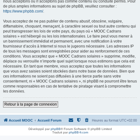
nous acceptons ou n’acceptons pas comme contenu ou conduite permis. Pour
de plus amples informations au sujet de phpBB, veuillez consulter :
https://www.phpbb.com/
.
Vous acceptez de ne pas publier de contenu abusif, obscène, vulgaire,
diffamatoire, choquant, menaçant, à caractère sexuel ou tout autre contenu qui
peut transgresser les lois de votre pays, du pays où « MOOC Cadrans
solaires » est hébergé ou les lois internationales. Le faire peut vous mener à
un bannissement immédiat et permanent, avec une notification à votre
fournisseur d’accès à Internet si nous le jugeons nécessaire. Les adresses IP
de tous les messages sont enregistrées pour aider au renforcement de ces
conditions. Vous acceptez que « MOOC Cadrans solaires » supprime, modifie,
déplace ou verrouille n’importe quel sujet lorsque nous estimons que cela est
nécessaire. En tant que membre, vous acceptez que toutes les informations
que vous avez saisies soient stockées dans notre base de données. Bien que
ces informations ne soient pas diffusées à une tierce partie sans votre
consentement, ni « MOOC Cadrans solaires », ni phpBB ne pourront être tenus
comme responsables en cas de tentative de piratage visant à compromettre
les données.
Retour à la page de connexion
Accueil MOOC
Accueil Forum
Heures au format
UTC+02:00
Développé par
phpBB
® Forum Software © phpBB Limited
Traduit par
phpBB-fr.com