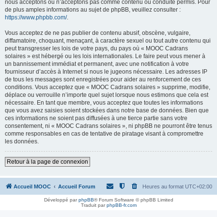
nous acceptons ou n’acceptons pas comme contenu ou conduite permis. Pour
de plus amples informations au sujet de phpBB, veuillez consulter :
https://www.phpbb.com/
.
Vous acceptez de ne pas publier de contenu abusif, obscène, vulgaire,
diffamatoire, choquant, menaçant, à caractère sexuel ou tout autre contenu qui
peut transgresser les lois de votre pays, du pays où « MOOC Cadrans
solaires » est hébergé ou les lois internationales. Le faire peut vous mener à
un bannissement immédiat et permanent, avec une notification à votre
fournisseur d’accès à Internet si nous le jugeons nécessaire. Les adresses IP
de tous les messages sont enregistrées pour aider au renforcement de ces
conditions. Vous acceptez que « MOOC Cadrans solaires » supprime, modifie,
déplace ou verrouille n’importe quel sujet lorsque nous estimons que cela est
nécessaire. En tant que membre, vous acceptez que toutes les informations
que vous avez saisies soient stockées dans notre base de données. Bien que
ces informations ne soient pas diffusées à une tierce partie sans votre
consentement, ni « MOOC Cadrans solaires », ni phpBB ne pourront être tenus
comme responsables en cas de tentative de piratage visant à compromettre
les données.
Retour à la page de connexion
Accueil MOOC
Accueil Forum
Heures au format
UTC+02:00
Développé par
phpBB
® Forum Software © phpBB Limited
Traduit par
phpBB-fr.com