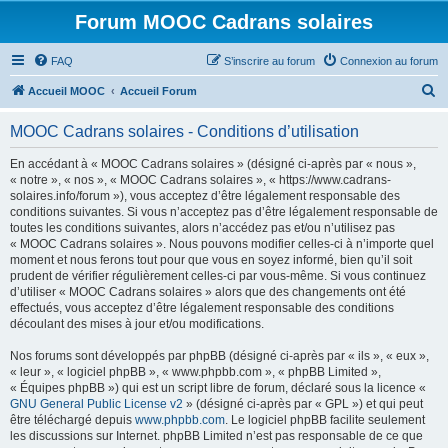
Forum MOOC Cadrans solaires
FAQ
S’inscrire au forum
Connexion au forum
R
Accueil MOOC
Accueil Forum
e
MOOC Cadrans solaires - Conditions d’utilisation
c
h
En accédant à « MOOC Cadrans solaires » (désigné ci-après par « nous »,
« notre », « nos », « MOOC Cadrans solaires », « https://www.cadrans-
e
solaires.info/forum »), vous acceptez d’être légalement responsable des
r
conditions suivantes. Si vous n’acceptez pas d’être légalement responsable de
toutes les conditions suivantes, alors n’accédez pas et/ou n’utilisez pas
c
« MOOC Cadrans solaires ». Nous pouvons modifier celles-ci à n’importe quel
h
moment et nous ferons tout pour que vous en soyez informé, bien qu’il soit
prudent de vérifier régulièrement celles-ci par vous-même. Si vous continuez
e
d’utiliser « MOOC Cadrans solaires » alors que des changements ont été
r
effectués, vous acceptez d’être légalement responsable des conditions
découlant des mises à jour et/ou modifications.
Nos forums sont développés par phpBB (désigné ci-après par « ils », « eux »,
« leur », « logiciel phpBB », « www.phpbb.com », « phpBB Limited »,
« Équipes phpBB ») qui est un script libre de forum, déclaré sous la licence «
GNU General Public License v2
» (désigné ci-après par « GPL ») et qui peut
être téléchargé depuis
www.phpbb.com
. Le logiciel phpBB facilite seulement
les discussions sur Internet. phpBB Limited n’est pas responsable de ce que