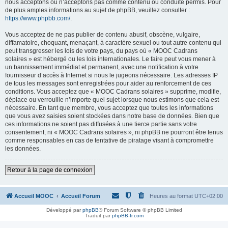
nous acceptons ou n’acceptons pas comme contenu ou conduite permis. Pour
de plus amples informations au sujet de phpBB, veuillez consulter :
https://www.phpbb.com/
.
Vous acceptez de ne pas publier de contenu abusif, obscène, vulgaire,
diffamatoire, choquant, menaçant, à caractère sexuel ou tout autre contenu qui
peut transgresser les lois de votre pays, du pays où « MOOC Cadrans
solaires » est hébergé ou les lois internationales. Le faire peut vous mener à
un bannissement immédiat et permanent, avec une notification à votre
fournisseur d’accès à Internet si nous le jugeons nécessaire. Les adresses IP
de tous les messages sont enregistrées pour aider au renforcement de ces
conditions. Vous acceptez que « MOOC Cadrans solaires » supprime, modifie,
déplace ou verrouille n’importe quel sujet lorsque nous estimons que cela est
nécessaire. En tant que membre, vous acceptez que toutes les informations
que vous avez saisies soient stockées dans notre base de données. Bien que
ces informations ne soient pas diffusées à une tierce partie sans votre
consentement, ni « MOOC Cadrans solaires », ni phpBB ne pourront être tenus
comme responsables en cas de tentative de piratage visant à compromettre
les données.
Retour à la page de connexion
Accueil MOOC
Accueil Forum
Heures au format
UTC+02:00
Développé par
phpBB
® Forum Software © phpBB Limited
Traduit par
phpBB-fr.com