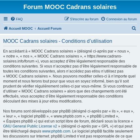
Forum MOOC Cadrans solaires
FAQ
S’inscrire au forum
Connexion au forum
R
Accueil MOOC
Accueil Forum
e
MOOC Cadrans solaires - Conditions d’utilisation
c
h
En accédant à « MOOC Cadrans solaires » (désigné ci-après par « nous »,
« notre », « nos », « MOOC Cadrans solaires », « https://www.cadrans-
e
solaires.info/forum »), vous acceptez d’être légalement responsable des
r
conditions suivantes. Si vous n’acceptez pas d’être légalement responsable de
toutes les conditions suivantes, alors n’accédez pas et/ou n’utilisez pas
c
« MOOC Cadrans solaires ». Nous pouvons modifier celles-ci à n’importe quel
h
moment et nous ferons tout pour que vous en soyez informé, bien qu’il soit
prudent de vérifier régulièrement celles-ci par vous-même. Si vous continuez
e
d’utiliser « MOOC Cadrans solaires » alors que des changements ont été
r
effectués, vous acceptez d’être légalement responsable des conditions
découlant des mises à jour et/ou modifications.
Nos forums sont développés par phpBB (désigné ci-après par « ils », « eux »,
« leur », « logiciel phpBB », « www.phpbb.com », « phpBB Limited »,
« Équipes phpBB ») qui est un script libre de forum, déclaré sous la licence «
GNU General Public License v2
» (désigné ci-après par « GPL ») et qui peut
être téléchargé depuis
www.phpbb.com
. Le logiciel phpBB facilite seulement
les discussions sur Internet. phpBB Limited n’est pas responsable de ce que