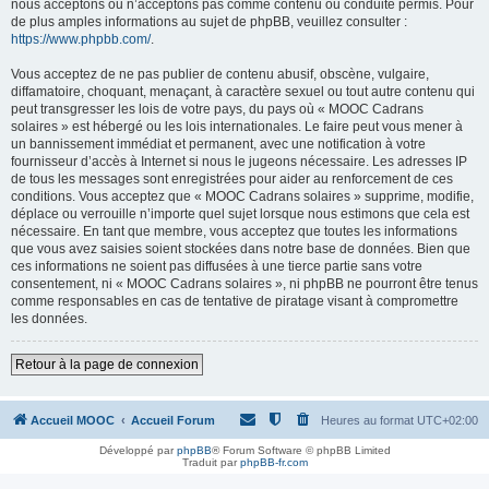
nous acceptons ou n’acceptons pas comme contenu ou conduite permis. Pour
de plus amples informations au sujet de phpBB, veuillez consulter :
https://www.phpbb.com/
.
Vous acceptez de ne pas publier de contenu abusif, obscène, vulgaire,
diffamatoire, choquant, menaçant, à caractère sexuel ou tout autre contenu qui
peut transgresser les lois de votre pays, du pays où « MOOC Cadrans
solaires » est hébergé ou les lois internationales. Le faire peut vous mener à
un bannissement immédiat et permanent, avec une notification à votre
fournisseur d’accès à Internet si nous le jugeons nécessaire. Les adresses IP
de tous les messages sont enregistrées pour aider au renforcement de ces
conditions. Vous acceptez que « MOOC Cadrans solaires » supprime, modifie,
déplace ou verrouille n’importe quel sujet lorsque nous estimons que cela est
nécessaire. En tant que membre, vous acceptez que toutes les informations
que vous avez saisies soient stockées dans notre base de données. Bien que
ces informations ne soient pas diffusées à une tierce partie sans votre
consentement, ni « MOOC Cadrans solaires », ni phpBB ne pourront être tenus
comme responsables en cas de tentative de piratage visant à compromettre
les données.
Retour à la page de connexion
Accueil MOOC
Accueil Forum
Heures au format
UTC+02:00
Développé par
phpBB
® Forum Software © phpBB Limited
Traduit par
phpBB-fr.com