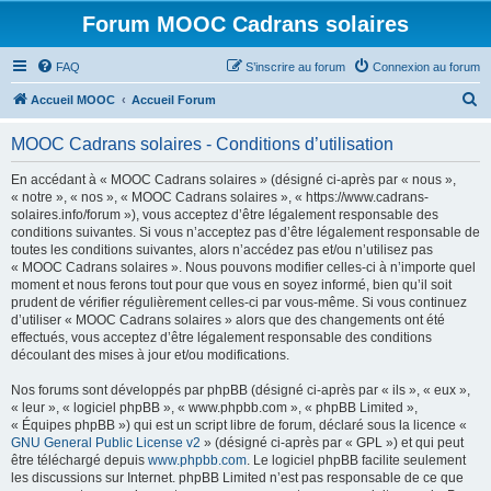
Forum MOOC Cadrans solaires
FAQ
S’inscrire au forum
Connexion au forum
R
Accueil MOOC
Accueil Forum
e
MOOC Cadrans solaires - Conditions d’utilisation
c
h
En accédant à « MOOC Cadrans solaires » (désigné ci-après par « nous »,
« notre », « nos », « MOOC Cadrans solaires », « https://www.cadrans-
e
solaires.info/forum »), vous acceptez d’être légalement responsable des
r
conditions suivantes. Si vous n’acceptez pas d’être légalement responsable de
toutes les conditions suivantes, alors n’accédez pas et/ou n’utilisez pas
c
« MOOC Cadrans solaires ». Nous pouvons modifier celles-ci à n’importe quel
h
moment et nous ferons tout pour que vous en soyez informé, bien qu’il soit
prudent de vérifier régulièrement celles-ci par vous-même. Si vous continuez
e
d’utiliser « MOOC Cadrans solaires » alors que des changements ont été
r
effectués, vous acceptez d’être légalement responsable des conditions
découlant des mises à jour et/ou modifications.
Nos forums sont développés par phpBB (désigné ci-après par « ils », « eux »,
« leur », « logiciel phpBB », « www.phpbb.com », « phpBB Limited »,
« Équipes phpBB ») qui est un script libre de forum, déclaré sous la licence «
GNU General Public License v2
» (désigné ci-après par « GPL ») et qui peut
être téléchargé depuis
www.phpbb.com
. Le logiciel phpBB facilite seulement
les discussions sur Internet. phpBB Limited n’est pas responsable de ce que