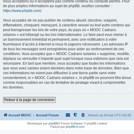
nous acceptons ou n’acceptons pas comme contenu ou conduite permis. Pour
de plus amples informations au sujet de phpBB, veuillez consulter :
https://www.phpbb.com/
.
Vous acceptez de ne pas publier de contenu abusif, obscène, vulgaire,
diffamatoire, choquant, menaçant, à caractère sexuel ou tout autre contenu qui
peut transgresser les lois de votre pays, du pays où « MOOC Cadrans
solaires » est hébergé ou les lois internationales. Le faire peut vous mener à
un bannissement immédiat et permanent, avec une notification à votre
fournisseur d’accès à Internet si nous le jugeons nécessaire. Les adresses IP
de tous les messages sont enregistrées pour aider au renforcement de ces
conditions. Vous acceptez que « MOOC Cadrans solaires » supprime, modifie,
déplace ou verrouille n’importe quel sujet lorsque nous estimons que cela est
nécessaire. En tant que membre, vous acceptez que toutes les informations
que vous avez saisies soient stockées dans notre base de données. Bien que
ces informations ne soient pas diffusées à une tierce partie sans votre
consentement, ni « MOOC Cadrans solaires », ni phpBB ne pourront être tenus
comme responsables en cas de tentative de piratage visant à compromettre
les données.
Retour à la page de connexion
Accueil MOOC
Accueil Forum
Heures au format
UTC+02:00
Développé par
phpBB
® Forum Software © phpBB Limited
Traduit par
phpBB-fr.com