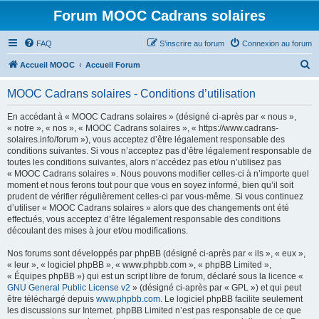
Forum MOOC Cadrans solaires
FAQ
S’inscrire au forum
Connexion au forum
R
Accueil MOOC
Accueil Forum
e
MOOC Cadrans solaires - Conditions d’utilisation
c
h
En accédant à « MOOC Cadrans solaires » (désigné ci-après par « nous »,
« notre », « nos », « MOOC Cadrans solaires », « https://www.cadrans-
e
solaires.info/forum »), vous acceptez d’être légalement responsable des
r
conditions suivantes. Si vous n’acceptez pas d’être légalement responsable de
toutes les conditions suivantes, alors n’accédez pas et/ou n’utilisez pas
c
« MOOC Cadrans solaires ». Nous pouvons modifier celles-ci à n’importe quel
h
moment et nous ferons tout pour que vous en soyez informé, bien qu’il soit
prudent de vérifier régulièrement celles-ci par vous-même. Si vous continuez
e
d’utiliser « MOOC Cadrans solaires » alors que des changements ont été
r
effectués, vous acceptez d’être légalement responsable des conditions
découlant des mises à jour et/ou modifications.
Nos forums sont développés par phpBB (désigné ci-après par « ils », « eux »,
« leur », « logiciel phpBB », « www.phpbb.com », « phpBB Limited »,
« Équipes phpBB ») qui est un script libre de forum, déclaré sous la licence «
GNU General Public License v2
» (désigné ci-après par « GPL ») et qui peut
être téléchargé depuis
www.phpbb.com
. Le logiciel phpBB facilite seulement
les discussions sur Internet. phpBB Limited n’est pas responsable de ce que