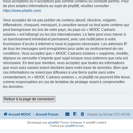
nous acceptons ou n’acceptons pas comme contenu ou conduite permis. Pour
de plus amples informations au sujet de phpBB, veuillez consulter :
https://www.phpbb.com/
.
Vous acceptez de ne pas publier de contenu abusif, obscène, vulgaire,
diffamatoire, choquant, menaçant, à caractère sexuel ou tout autre contenu qui
peut transgresser les lois de votre pays, du pays où « MOOC Cadrans
solaires » est hébergé ou les lois internationales. Le faire peut vous mener à
un bannissement immédiat et permanent, avec une notification à votre
fournisseur d’accès à Internet si nous le jugeons nécessaire. Les adresses IP
de tous les messages sont enregistrées pour aider au renforcement de ces
conditions. Vous acceptez que « MOOC Cadrans solaires » supprime, modifie,
déplace ou verrouille n’importe quel sujet lorsque nous estimons que cela est
nécessaire. En tant que membre, vous acceptez que toutes les informations
que vous avez saisies soient stockées dans notre base de données. Bien que
ces informations ne soient pas diffusées à une tierce partie sans votre
consentement, ni « MOOC Cadrans solaires », ni phpBB ne pourront être tenus
comme responsables en cas de tentative de piratage visant à compromettre
les données.
Retour à la page de connexion
Accueil MOOC
Accueil Forum
Heures au format
UTC+02:00
Développé par
phpBB
® Forum Software © phpBB Limited
Traduit par
phpBB-fr.com