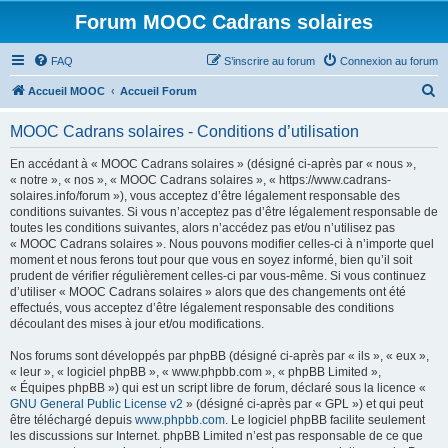
Forum MOOC Cadrans solaires
FAQ
S’inscrire au forum
Connexion au forum
R
Accueil MOOC
Accueil Forum
e
MOOC Cadrans solaires - Conditions d’utilisation
c
h
En accédant à « MOOC Cadrans solaires » (désigné ci-après par « nous »,
« notre », « nos », « MOOC Cadrans solaires », « https://www.cadrans-
e
solaires.info/forum »), vous acceptez d’être légalement responsable des
r
conditions suivantes. Si vous n’acceptez pas d’être légalement responsable de
toutes les conditions suivantes, alors n’accédez pas et/ou n’utilisez pas
c
« MOOC Cadrans solaires ». Nous pouvons modifier celles-ci à n’importe quel
h
moment et nous ferons tout pour que vous en soyez informé, bien qu’il soit
prudent de vérifier régulièrement celles-ci par vous-même. Si vous continuez
e
d’utiliser « MOOC Cadrans solaires » alors que des changements ont été
r
effectués, vous acceptez d’être légalement responsable des conditions
découlant des mises à jour et/ou modifications.
Nos forums sont développés par phpBB (désigné ci-après par « ils », « eux »,
« leur », « logiciel phpBB », « www.phpbb.com », « phpBB Limited »,
« Équipes phpBB ») qui est un script libre de forum, déclaré sous la licence «
GNU General Public License v2
» (désigné ci-après par « GPL ») et qui peut
être téléchargé depuis
www.phpbb.com
. Le logiciel phpBB facilite seulement
les discussions sur Internet. phpBB Limited n’est pas responsable de ce que