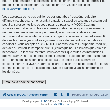
nous acceptons ou n’acceptons pas comme contenu ou conduite permis. Pour
de plus amples informations au sujet de phpBB, veuillez consulter :
https://www.phpbb.com/
.
Vous acceptez de ne pas publier de contenu abusif, obscène, vulgaire,
diffamatoire, choquant, menaçant, à caractère sexuel ou tout autre contenu qui
peut transgresser les lois de votre pays, du pays où « MOOC Cadrans
solaires » est hébergé ou les lois internationales. Le faire peut vous mener à
un bannissement immédiat et permanent, avec une notification à votre
fournisseur d’accès à Internet si nous le jugeons nécessaire. Les adresses IP
de tous les messages sont enregistrées pour aider au renforcement de ces
conditions. Vous acceptez que « MOOC Cadrans solaires » supprime, modifie,
déplace ou verrouille n’importe quel sujet lorsque nous estimons que cela est
nécessaire. En tant que membre, vous acceptez que toutes les informations
que vous avez saisies soient stockées dans notre base de données. Bien que
ces informations ne soient pas diffusées à une tierce partie sans votre
consentement, ni « MOOC Cadrans solaires », ni phpBB ne pourront être tenus
comme responsables en cas de tentative de piratage visant à compromettre
les données.
Retour à la page de connexion
Accueil MOOC
Accueil Forum
Heures au format
UTC+02:00
Développé par
phpBB
® Forum Software © phpBB Limited
Traduit par
phpBB-fr.com