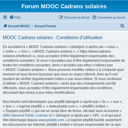
Forum MOOC Cadrans solaires
FAQ
S’inscrire au forum
Connexion au forum
R
Accueil MOOC
Accueil Forum
e
MOOC Cadrans solaires - Conditions d’utilisation
c
h
En accédant à « MOOC Cadrans solaires » (désigné ci-après par « nous »,
« notre », « nos », « MOOC Cadrans solaires », « https://www.cadrans-
e
solaires.info/forum »), vous acceptez d’être légalement responsable des
r
conditions suivantes. Si vous n’acceptez pas d’être légalement responsable de
toutes les conditions suivantes, alors n’accédez pas et/ou n’utilisez pas
c
« MOOC Cadrans solaires ». Nous pouvons modifier celles-ci à n’importe quel
h
moment et nous ferons tout pour que vous en soyez informé, bien qu’il soit
prudent de vérifier régulièrement celles-ci par vous-même. Si vous continuez
e
d’utiliser « MOOC Cadrans solaires » alors que des changements ont été
r
effectués, vous acceptez d’être légalement responsable des conditions
découlant des mises à jour et/ou modifications.
Nos forums sont développés par phpBB (désigné ci-après par « ils », « eux »,
« leur », « logiciel phpBB », « www.phpbb.com », « phpBB Limited »,
« Équipes phpBB ») qui est un script libre de forum, déclaré sous la licence «
GNU General Public License v2
» (désigné ci-après par « GPL ») et qui peut
être téléchargé depuis
www.phpbb.com
. Le logiciel phpBB facilite seulement
les discussions sur Internet. phpBB Limited n’est pas responsable de ce que